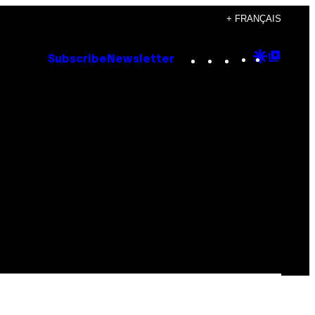
+ FRANÇAIS
Instagram
TikTok
YouTube
Google
Goog
Subscribe
Newsletter
Discove
Top
Posts