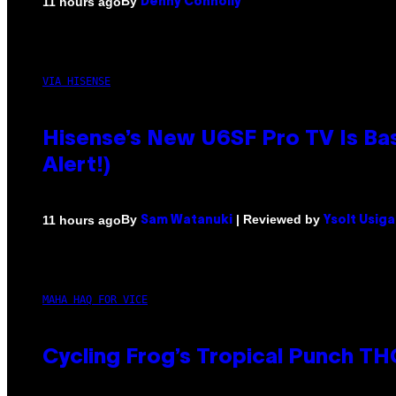
By
11 hours ago
Denny Connolly
VIA HISENSE
Hisense’s New U6SF Pro TV Is Bas
Alert!)
By
| Reviewed by
11 hours ago
Sam Watanuki
Ysolt Usig
MAHA HAQ FOR VICE
Cycling Frog’s Tropical Punch THC