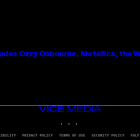
des Ozzy Osbourne, Metallica, the Wh
VICE
MEDIA
INSTAGRAM
TIKTOK
YOUTUBE
SIBILITY
PRIVACY POLICY
TERMS OF USE
SECURITY POLICY
FULF