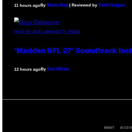
By
| Reviewed by
11 hours ago
Maha Haq
Ysolt Usigan
PHOTO BY NICK LAHAM/GETTY IMAGES
‘Madden NFL 27’ Soundtrack Inclu
By
12 hours ago
Dan Milam
ABOUT
ACCES