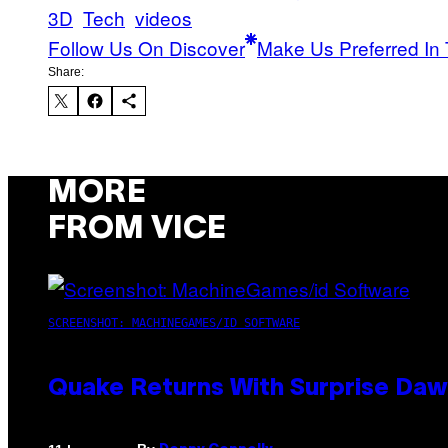
3D
Tech
videos
Follow Us On Discover
Make Us Preferred In 
Share:
MORE
FROM VICE
SCREENSHOT: MACHINEGAMES/ID SOFTWARE
Quake Returns With Surprise Da