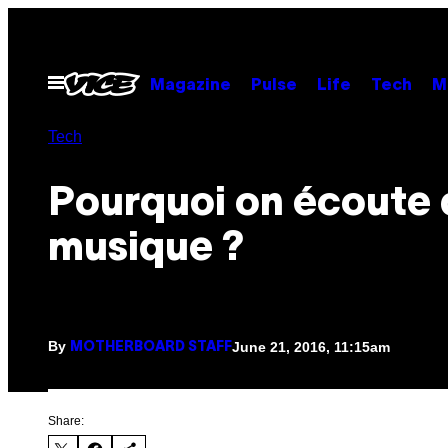
Skip
to
content
Open
Magazine
Pulse
Life
Tech
M
Menu
Tech
Pourquoi on écoute 
musique ?
By
June 21, 2016, 11:15am
MOTHERBOARD STAFF
Share: