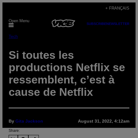
Skip
+ FRANÇAIS
to
Open Menu
content
SUBSCRIBE
NEWSLETTER
Tech
Si toutes les
productions Netflix se
ressemblent, c’est à
cause de Netflix
By
Gita Jackson
August 31, 2022, 4:12am
Share: