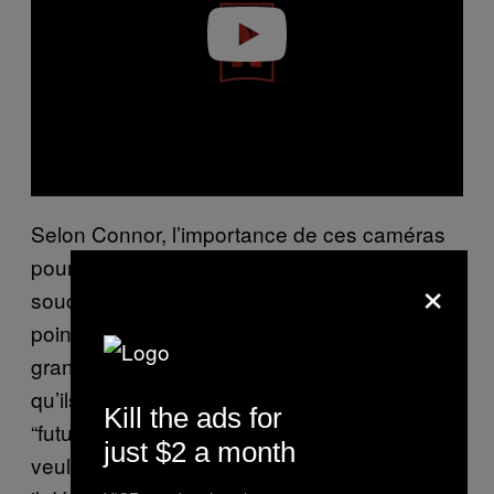
Play video
Selon Connor, l’importance de ces caméras
pour les produits Netflix ne se limite pas au
×
souci de l’utilisation de la technologie la plus
pointue. « L’autre paramètre qui a été
grandement responsable de tout ça, c’est
qu’ils ont fait ce qu’eux-mêmes appellent du
Kill the ads for
“future proofing” de contenu. En gros, ils
just $2 a month
veulent que tout soit tourné en 4K HDR », a-t-