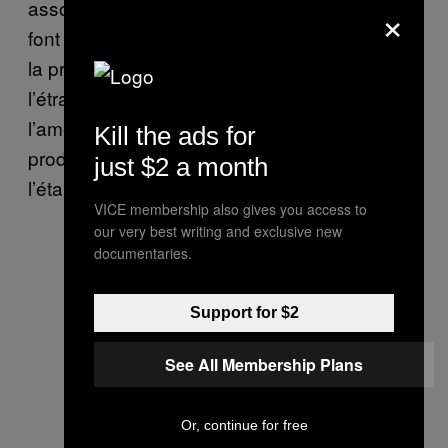
×
associations espagnoles comme l’ASICI qui
font du bon boulot depuis des années. Ils font
la promotion du jambon en Espagne et à
l’étranger et ils travaillent aussi sur
l’amélioration de la qualité de tous les
Kill the ads for
produits utilisés pour produire le jambon, de
just $2 a month
l’étable jusqu’au panier du consommateur.
VICE membership also gives you access to
our very best writing and exclusive new
documentaries.
Support for $2
See All Membership Plans
Or, continue for free