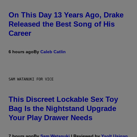
On This Day 13 Years Ago, Drake
Released the Best Song of His
Career
6 hours ago
By
Caleb Catlin
SAM WATANUKI FOR VICE
This Discreet Lockable Sex Toy
Bag Is the Nightstand Upgrade
Your Play Drawer Needs
7 hours ago
By
Sam Watanuki
| Reviewed by
Ysolt Usigan