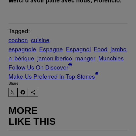
Merci d’avoir parlé avec nous, Florencio.
Tagged:
cochon
cuisine
espagnole
Espagne
Espagnol
Food
jambo
n ibérique
jamon iberico
manger
Munchies
Follow Us On Discover
Make Us Preferred In Top Stories
Share:
MORE
LIKE THIS