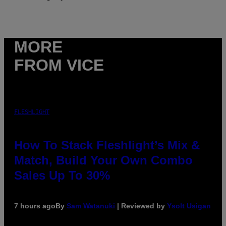
MORE
FROM VICE
FLESHLIGHT
How To Stack Fleshlight’s Mix &
Match, Build Your Own Combo
Sales Up To 30%
7 hours ago
By
Sam Watanuki
| Reviewed by
Ysolt Usigan