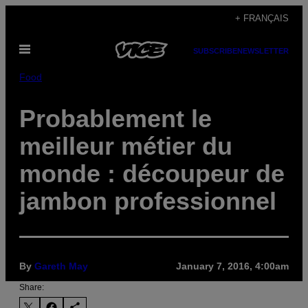
Skip
+ FRANÇAIS
to
Open
content
SUBSCRIBE
NEWSLETTER
Menu
Food
Probablement le
meilleur métier du
monde : découpeur de
jambon professionnel
By
Gareth May
January 7, 2016, 4:00am
Share: