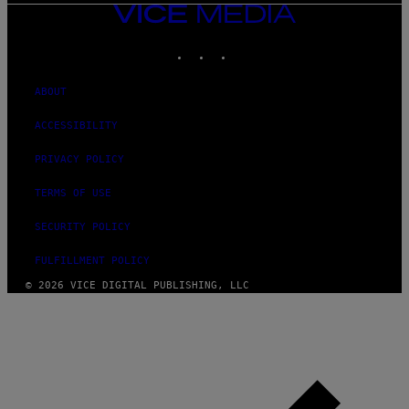
VICE
MEDIA
INSTAGRAM
TIKTOK
YOUTUBE
ABOUT
ACCESSIBILITY
PRIVACY POLICY
TERMS OF USE
SECURITY POLICY
FULFILLMENT POLICY
© 2026 VICE DIGITAL PUBLISHING, LLC