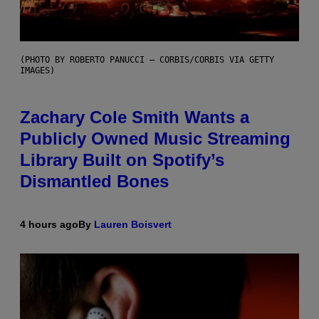
(PHOTO BY ROBERTO PANUCCI – CORBIS/CORBIS VIA GETTY
IMAGES)
Zachary Cole Smith Wants a
Publicly Owned Music Streaming
Library Built on Spotify’s
Dismantled Bones
4 hours ago
By
Lauren Boisvert