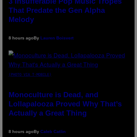
3 Insufferable Pop Music Tropes
That Predate the Gen Alpha
Melody
8 hours ago
By
Lauren Boisvert
(PHOTO VIA T-MOBILE)
Monoculture is Dead, and
Lollapalooza Proved Why That’s
Actually a Great Thing
8 hours ago
By
Caleb Catlin