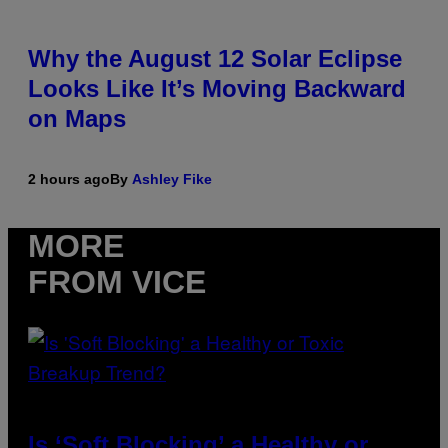
Why the August 12 Solar Eclipse
Looks Like It’s Moving Backward
on Maps
2 hours ago
By
Ashley Fike
MORE
FROM VICE
Is ‘Soft Blocking’ a Healthy or