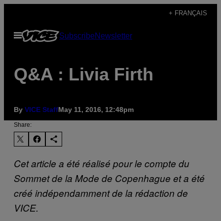
Skip
+ FRANÇAIS
to
Open
Subscribe
Newsletter
content
Menu
Q&A : Livia Firth
By
VICE Staff
May 11, 2016, 12:48pm
Share:
Cet article a été réalisé pour le compte du
Sommet de la Mode de Copenhague et a été
créé indépendamment de la rédaction de
VICE.