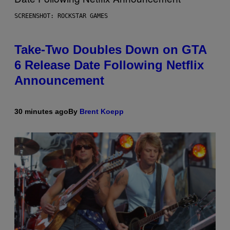
SCREENSHOT: ROCKSTAR GAMES
Take-Two Doubles Down on GTA
6 Release Date Following Netflix
Announcement
30 minutes ago
By
Brent Koepp