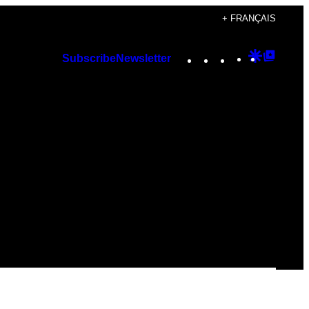
+ FRANÇAIS
Instagram
TikTok
YouTube
Google
Googl
Subscribe
Newsletter
Discover
Top
Posts