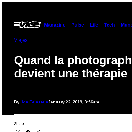
Skip
to
content
Open
Magazine
Pulse
Life
Tech
Munc
Menu
Viajes
Quand la photograph
devient une thérapie
By
Jon Feinstein
January 22, 2019, 3:56am
Share: