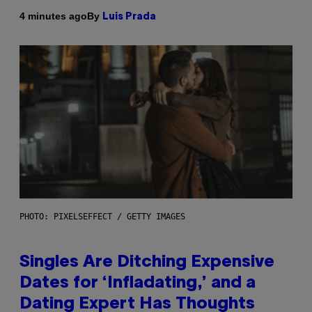
By
4 minutes ago
Luis Prada
PHOTO: PIXELSEFFECT / GETTY IMAGES
Singles Are Ditching Expensive
Dates for ‘Infladating,’ and a
Dating Expert Has Thoughts