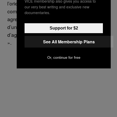
VICE membership also gives you access to
l’orientation sexuelle, et ces données ne
our very best writing and exclusive new
comprennent pas les cas de femmes hétéros
documentaries.
agressées par des femmes, de victimes
d’une agression unique, et des autres types
Support for $2
d’agressions en-dehors des récits « typiques
See All Membership Plans
».
Or, continue for free