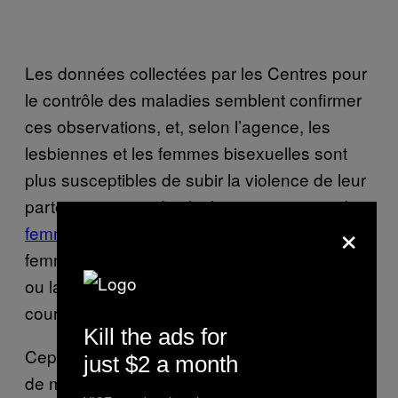
Les données collectées par les Centres pour
le contrôle des maladies semblent confirmer
ces observations, et, selon l’agence, les
lesbiennes et les femmes bisexuelles sont
plus susceptibles de subir la violence de leur
partenaire.
44 % des lesbiennes et 61 % des
×
femmes bisexuelles
– contre 35 % des
femmes hétérosexuelles — subiront un viol
ou la violence physique de leur partenaire au
cours de leur vie.
Kill the ads for
Cependant, les agressions entre personnes
just $2 a month
de même sexe peuvent survenir peu importe