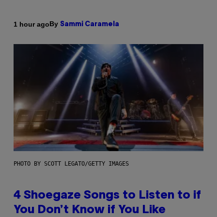
By
1 hour ago
Sammi Caramela
PHOTO BY SCOTT LEGATO/GETTY IMAGES
4 Shoegaze Songs to Listen to if
You Don’t Know if You Like