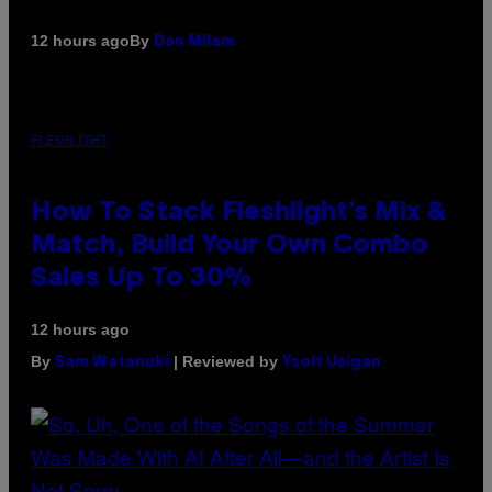
By
12 hours ago
Dan Milam
FLESHLIGHT
How To Stack Fleshlight’s Mix &
Match, Build Your Own Combo
Sales Up To 30%
12 hours ago
By
| Reviewed by
Sam Watanuki
Ysolt Usigan