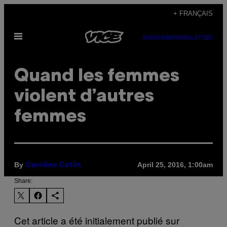
Skip
+ FRANÇAIS
to
Open
content
SUBSCRIBE
NEWSLETTER
Menu
Quand les femmes
violent d’autres
femmes
By
April 25, 2016, 1:00am
Caroline Catlin
Share:
Cet article a été initialement publié sur