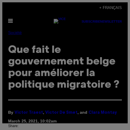
Skip
+ FRANÇAIS
to
Open
content
SUBSCRIBE
NEWSLETTER
Menu
Société
Que fait le
gouvernement belge
pour améliorer la
politique migratoire ?
By
,
, and
Victor Traest
Victor De Smet
Clara Montay
March 25, 2021, 10:02am
Share: