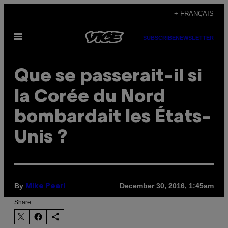
Skip
+ FRANÇAIS
to
Open
content
SUBSCRIBE
NEWSLETTER
Menu
Que se passerait-il si
la Corée du Nord
bombardait les États-
Unis ?
By
December 30, 2016, 1:45am
Mike Pearl
Share: