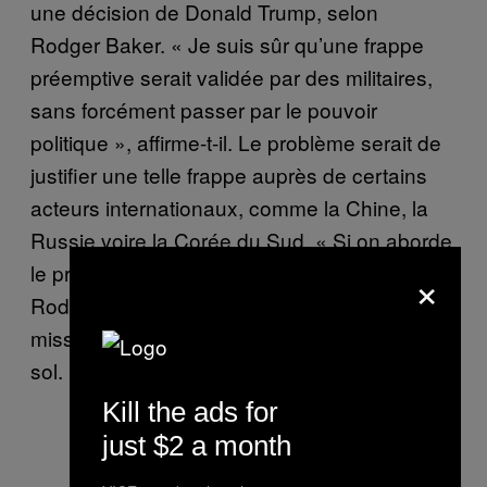
une décision de Donald Trump, selon
Rodger Baker. « Je suis sûr qu’une frappe
préemptive serait validée par des militaires,
sans forcément passer par le pouvoir
politique », affirme-t-il. Le problème serait de
justifier une telle frappe auprès de certains
acteurs internationaux, comme la Chine, la
Russie voire la Corée du Sud. « Si on aborde
×
le problème sous l’angle politique, avance
Rodger Baker, il vaudrait mieux détruire le
missile une fois dans les airs plutôt qu’au
sol. »
Kill the ads for
just $2 a month