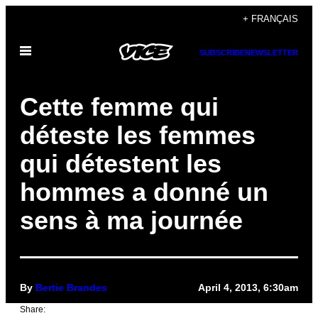
Skip
+ FRANÇAIS
to
Open
content
SUBSCRIBE
NEWSLETTER
Menu
Cette femme qui
déteste les femmes
qui détestent les
hommes a donné un
sens à ma journée
By
Bertie Brandes
April 4, 2013, 6:30am
Share: