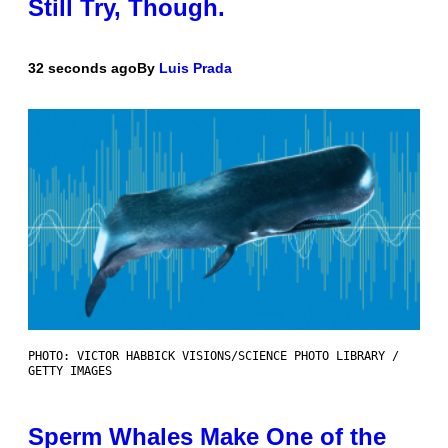
Still Try, Though.
32 seconds ago
By
Luis Prada
PHOTO: VICTOR HABBICK VISIONS/SCIENCE PHOTO LIBRARY /
GETTY IMAGES
Sperm Whales Make One of the