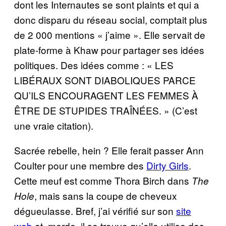
dont les Internautes se sont plaints et qui a
donc disparu du réseau social, comptait plus
de 2 000 mentions « j’aime ». Elle servait de
plate-forme à Khaw pour partager ses idées
politiques. Des idées comme : « LES
LIBÉRAUX SONT DIABOLIQUES PARCE
QU’ILS ENCOURAGENT LES FEMMES À
ÊTRE DE STUPIDES TRAÎNÉES. » (C’est
une vraie citation).
Sacrée rebelle, hein ? Elle ferait passer Ann
Coulter pour une membre des
Dirty Girls
.
Cette meuf est comme Thora Birch dans
The
, mais sans la coupe de cheveux
Hole
dégueulasse. Bref, j’ai vérifié sur son
site
web
et, merde, il se trouve qu’elle utilise des