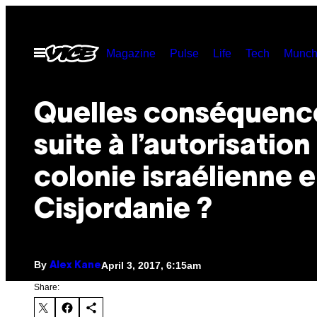
Skip
to
Open
Magazine
Pulse
Life
Tech
Munch
content
Menu
Quelles conséquenc
suite à l’autorisation
colonie israélienne 
Cisjordanie ?
By
April 3, 2017, 6:15am
Alex Kane
Share: