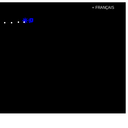
+ FRANÇAIS
Instagram
TikTok
YouTube
Google
Google
Discover
Top
Posts