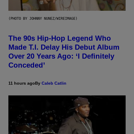
(PHOTO BY JOHNNY NUNEZ/WIREIMAGE)
The 90s Hip-Hop Legend Who
Made T.I. Delay His Debut Album
Over 20 Years Ago: ‘I Definitely
Conceded’
11 hours ago
By
Caleb Catlin