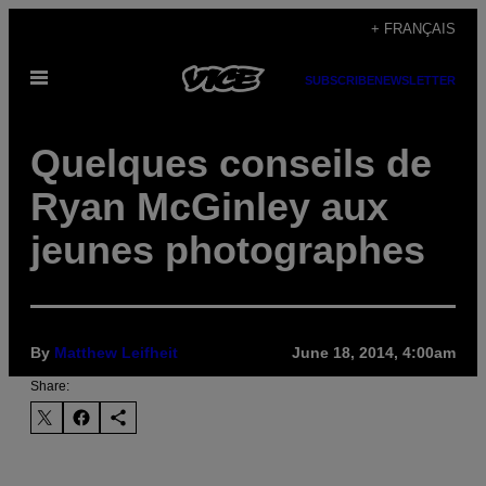
Skip
+ FRANÇAIS
to
Open
content
SUBSCRIBE
NEWSLETTER
Menu
Quelques conseils de
Ryan McGinley aux
jeunes photographes
By
Matthew Leifheit
June 18, 2014, 4:00am
Share: