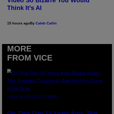
Video So Bizarre You Would
Think It’s AI
15 hours ago
By
Caleb Catlin
MORE
FROM VICE
(PHOTO BY NITRO/GETTY IMAGES)
On This Day 32 Years Ago, The