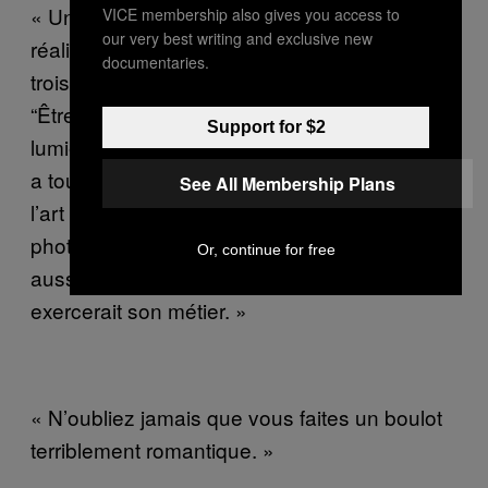
« Un jour, j’ai entendu dire que le légendaire
VICE membership also gives you access to
our very best writing and exclusive new
réalisateur indépendant Derek Jarman avait
documentaries.
trois règles à suivre pour réaliser ses films :
“Être en avance, s’occuper de sa propre
Support for $2
lumière et ne pas s’attendre à être payé”. Ça
a toujours marché avec moi. Il faut aborder
See All Membership Plans
l’art comme si c’était votre métier. Pratiquez la
photographie huit heures par jour. Faites-le
Or, continue for free
aussi sérieusement qu’un médecin qui
exercerait son métier. »
« N’oubliez jamais que vous faites un boulot
terriblement romantique. »