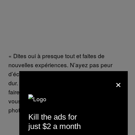
« Dites oui à presque tout et faites de
nouvelles expériences. N’ayez pas peur
d’échouer, et n’ayez pas peur de travailler
×
dur. Faites vos photos – n’essayez pas de
faire les photos de quelqu’un d’autre. Ne
vous perdez pas mentalement. L’appareil
photo que vous utilisez importe peu. »
Kill the ads for
just $2 a month