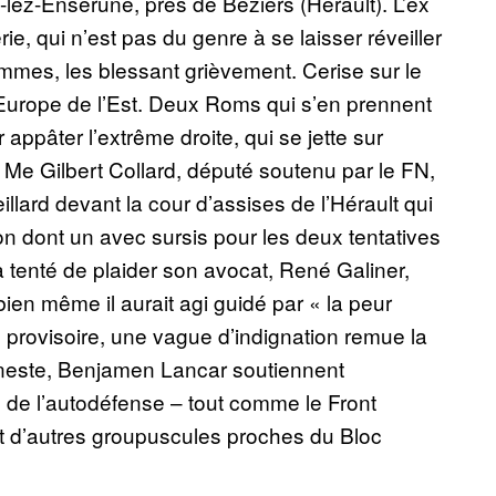
-lez-Enserune, près de Béziers (Hérault). L’ex
, qui n’est pas du genre à se laisser réveiller
emmes, les blessant grièvement. Cerise sur le
d’Europe de l’Est. Deux Roms qui s’en prennent
ur appâter l’extrême droite, qui se jette sur
 Me Gilbert Collard, député soutenu par le FN,
illard devant la cour d’assises de l’Hérault qui
n dont un avec sursis pour les deux tentatives
a tenté de plaider son avocat, René Galiner,
bien même il aurait agi guidé par « la peur
provisoire, une vague d’indignation remue la
anneste, Benjamen Lancar soutiennent
 de l’autodéfense – tout comme le Front
et d’autres groupuscules proches du Bloc