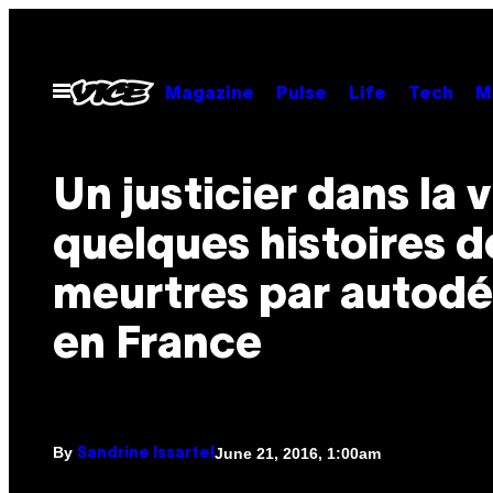
Skip
to
content
Open
Magazine
Pulse
Life
Tech
M
Menu
Un justicier dans la vi
quelques histoires d
meurtres par autod
en France
By
June 21, 2016, 1:00am
Sandrine Issartel