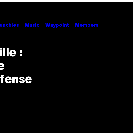
unchies
Music
Waypoint
Members
lle :
e
éfense