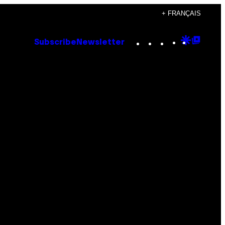
+ FRANÇAIS
Instagram
TikTok
YouTube
Google
Goog
Subscribe
Newsletter
Discove
Top
Posts