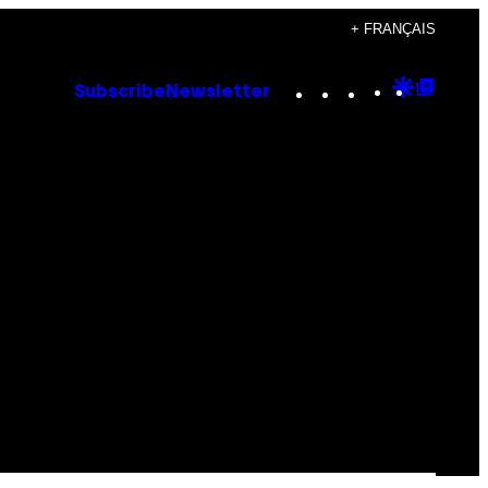
+ FRANÇAIS
Instagram
TikTok
YouTube
Google
Goog
Subscribe
Newsletter
Discove
Top
Posts