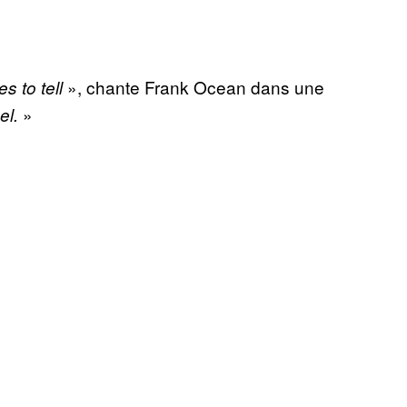
», chante Frank Ocean dans une
s to tell
»
el.