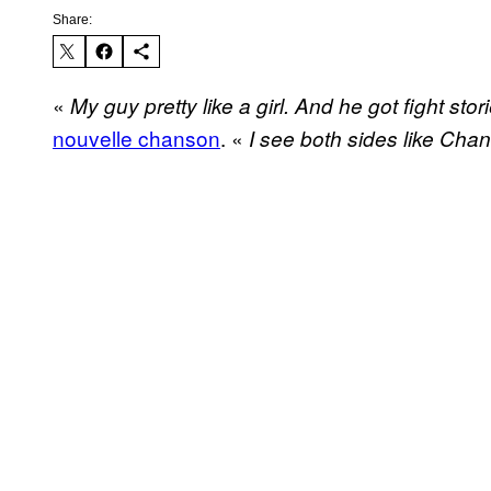
Share:
«
My guy pretty like a girl. And he got fight storie
nouvelle chanson
. «
I see both sides like Chan