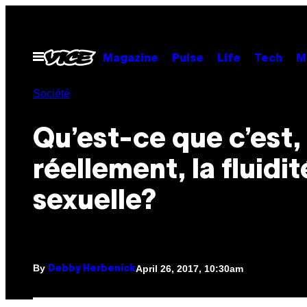
Skip
to
content
Open
Magazine
Pulse
Life
Tech
M
Menu
Société
Qu’est-ce que c’est,
réellement, la fluidit
sexuelle?
By
April 26, 2017, 10:30am
Debby Herbenick