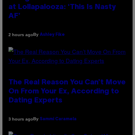
at Lollapalooza: ‘This Is Nasty
AF’
By
2 hours ago
Ashley Fike
The Real Reason You Can’t Move
On From Your Ex, According to
Dating Experts
By
3 hours ago
Sammi Caramela