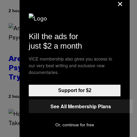
×
By
2 hours ago
Denny Connolly
Kill the ads for
just $2 a month
VICE membership also gives you access to
Are You Super Stressed Out? A
our very best writing and exclusive new
Psychologist Says You Should
documentaries.
Try This.
Support for $2
By
2 hours ago
Sammi Caramela
See All Membership Plans
Or, continue for free