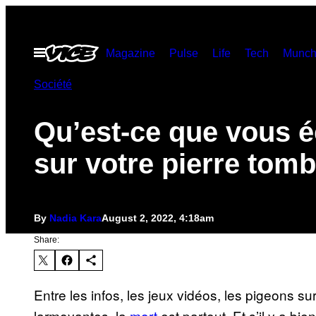
Skip
to
Open
Magazine
Pulse
Life
Tech
Munch
content
Menu
Société
Qu’est-ce que vous é
sur votre pierre tomb
By
Nadia Kara
August 2, 2022, 4:18am
Share:
Entre les infos, les jeux vidéos, les pigeons sur 
larmoyantes, la
mort
est partout. Et s’il y a bi