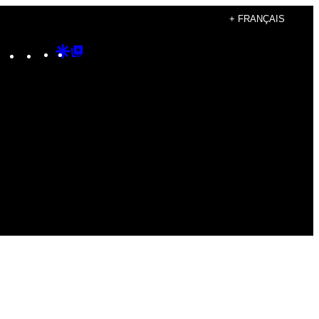
+ FRANÇAIS
Instagram
TikTok
YouTube
Google
Google
Discover
Top
Posts