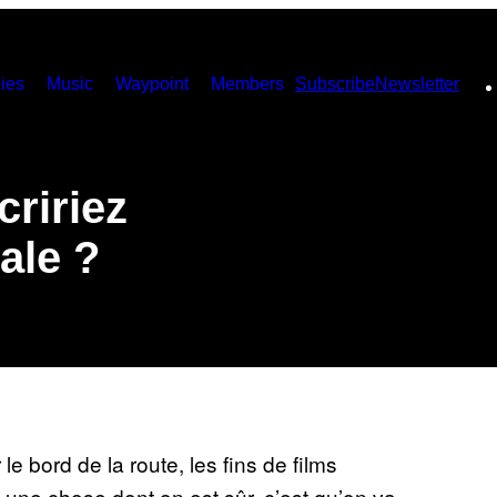
ies
Music
Waypoint
Members
Subscribe
Newsletter
cririez
ale ?
le bord de la route, les fins de films
en une chose dont on est sûr, c’est qu’on va