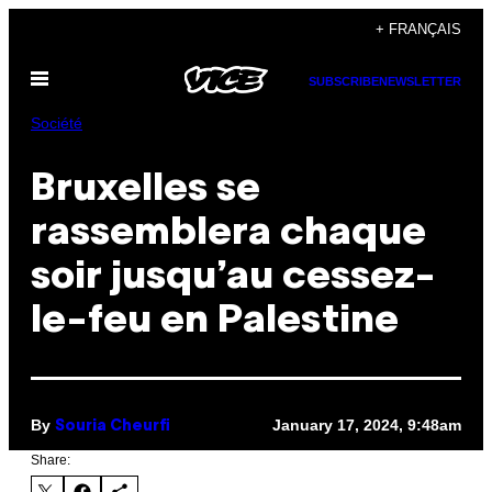
Skip
+ FRANÇAIS
to
Open
content
SUBSCRIBE
NEWSLETTER
Menu
Société
Bruxelles se
rassemblera chaque
soir jusqu’au cessez-
le-feu en Palestine
By
January 17, 2024, 9:48am
Souria Cheurfi
Share: