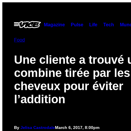
Skip
to
content
Open
Magazine
Pulse
Life
Tech
Munc
Menu
Food
Une cliente a trouvé 
combine tirée par les
cheveux pour éviter
l’addition
By
Jelisa Castrodale
March 6, 2017, 8:00pm