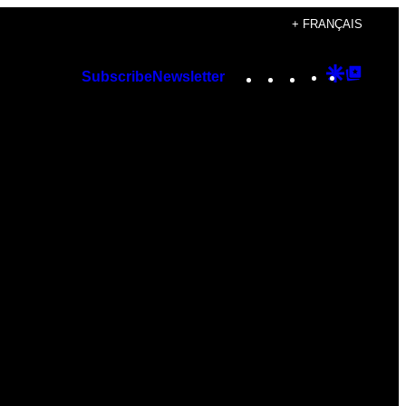
+ FRANÇAIS
Instagram
TikTok
YouTube
Google
Googl
Subscribe
Newsletter
Discover
Top
Posts