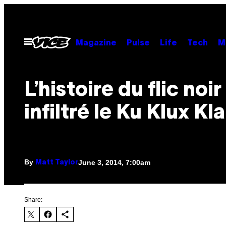
Skip
to
content
Open
Magazine
Pulse
Life
Tech
M
Menu
L’histoire du flic noir
infiltré le Ku Klux Kl
By
June 3, 2014, 7:00am
Matt Taylor
Share: