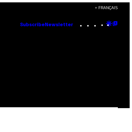
+ FRANÇAIS
Instagram
TikTok
YouTube
Google
Goog
Subscribe
Newsletter
Discove
Top
Posts