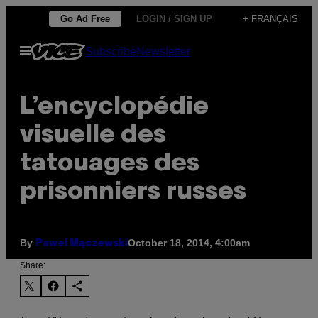
Skip
Go Ad Free
LOGIN / SIGN UP
+ FRANÇAIS
to
Open
Subscribe
Newsletter
content
Menu
L’encyclopédie
visuelle des
tatouages des
prisonniers russes
By
October 18, 2014, 4:00am
Paweł Mączewski
Share: