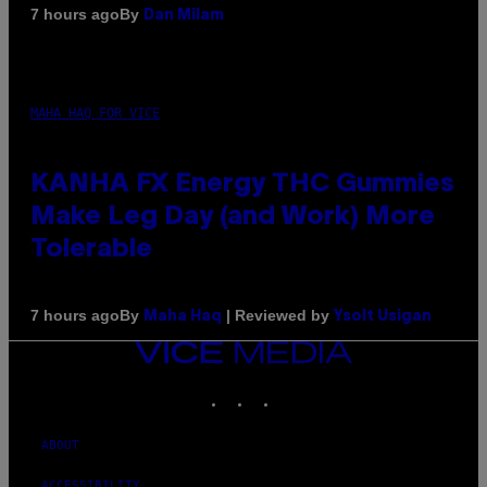
By
7 hours ago
Dan Milam
MAHA HAQ FOR VICE
KANHA FX Energy THC Gummies
Make Leg Day (and Work) More
Tolerable
By
| Reviewed by
7 hours ago
Maha Haq
Ysolt Usigan
VICE
MEDIA
INSTAGRAM
TIKTOK
YOUTUBE
ABOUT
ACCESSIBILITY