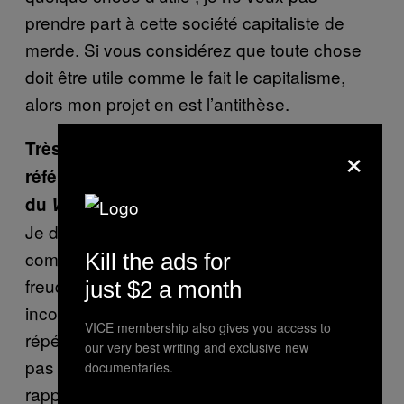
prendre part à cette société capitaliste de
merde. Si vous considérez que toute chose
doit être utile comme le fait le capitalisme,
alors mon projet en est l’antithèse.
×
Très bien. Pourquoi est-ce qu’il y a une
référence à Freud sur la
page Facebook
du
World Speed Project
?
Je dirais que c’est à cause de l’aspect
compulsif du projet, qui est totalement
Kill the ads for
freudien. Freud pense que l’objectif de notre
just $2 a month
inconscient est la répétition. Vous devez juste
VICE membership also gives you access to
répéter, encore et encore. Je ne me souviens
our very best writing and exclusive new
pas vraiment pourquoi, ça doit avoir un
documentaries.
rapport avec Éros, la force de vie (ou quelque