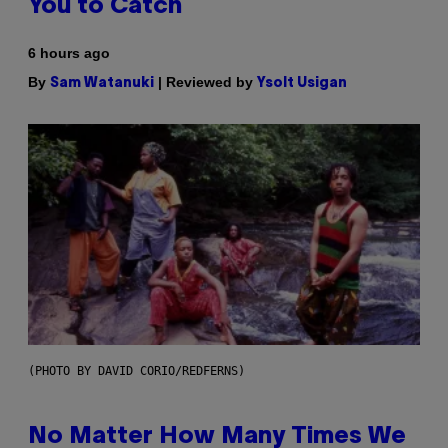
You to Catch
6 hours ago
By
| Reviewed by
Sam Watanuki
Ysolt Usigan
(PHOTO BY DAVID CORIO/REDFERNS)
No Matter How Many Times We