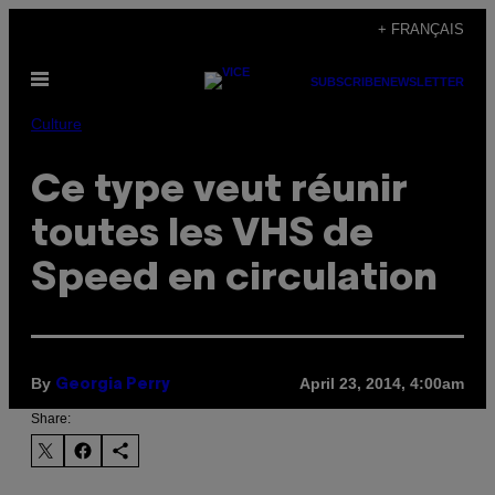
Skip
+ FRANÇAIS
to
Open
content
SUBSCRIBE
NEWSLETTER
Menu
Culture
Ce type veut réunir
toutes les VHS de
Speed en circulation
By
April 23, 2014, 4:00am
Georgia Perry
Share: