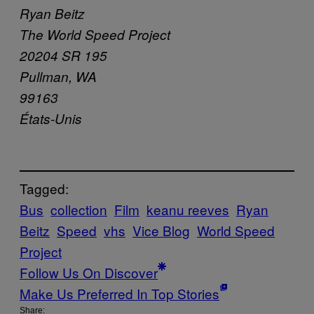
Ryan Beitz
The World Speed Project
20204 SR 195
Pullman, WA
99163
États-Unis
Tagged:
Bus
collection
Film
keanu reeves
Ryan
Beitz
Speed
vhs
Vice Blog
World Speed
Project
Follow Us On Discover
Make Us Preferred In Top Stories
Share: