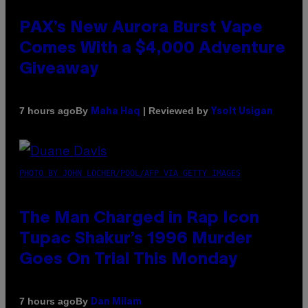
PAX’s New Aurora Burst Vape
Comes With a $4,000 Adventure
Giveaway
By
| Reviewed by
7 hours ago
Maha Haq
Ysolt Usigan
PHOTO BY JOHN LOCHER/POOL/AFP VIA GETTY IMAGES
The Man Charged in Rap Icon
Tupac Shakur’s 1996 Murder
Goes On Trial This Monday
By
7 hours ago
Dan Milam