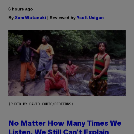
6 hours ago
By
| Reviewed by
Sam Watanuki
Ysolt Usigan
(PHOTO BY DAVID CORIO/REDFERNS)
No Matter How Many Times We
Listen, We Still Can’t Explain