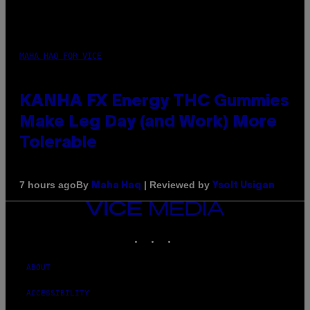
MAHA HAQ FOR VICE
KANHA FX Energy THC Gummies
Make Leg Day (and Work) More
Tolerable
By
| Reviewed by
7 hours ago
Maha Haq
Ysolt Usigan
VICE
MEDIA
INSTAGRAM
TIKTOK
YOUTUBE
ABOUT
ACCESSIBILITY