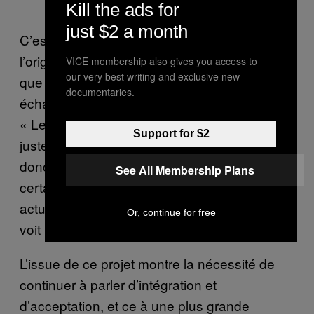
Kill the ads for
just $2 a month
C’est en grande partie la peur qui est à
l’origine de la résistance, selon lui, ajoutant
VICE membership also gives you access to
our very best writing and exclusive new
que la municipalité n’a que de rares
documentaries.
échanges avec la communauté musulmane.
« Les gens ici ne sont pas habitués,
Support for $2
justement, il n’y a pas de musulmans ici,
donc on n’a pas de contact avec eux. C’est
See All Membership Plans
certain qu’avec tout ce qu’on voit à l’heure
actuelle dans les médias sur l’islam, on ne
Or, continue for free
voit pas leurs meilleurs côtés. »
L’issue de ce projet montre la nécessité de
continuer à parler d’intégration et
d’acceptation, et ce à une plus grande