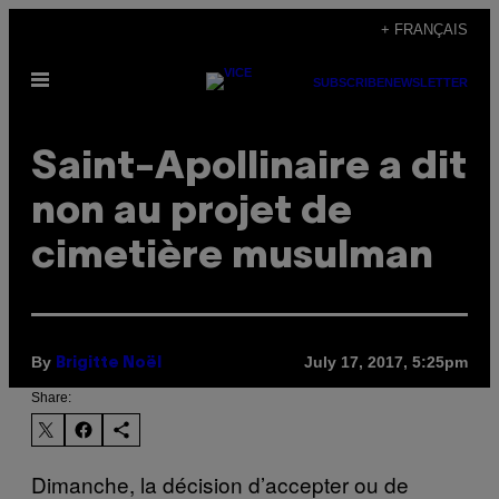
Skip
+ FRANÇAIS
to
Open
content
SUBSCRIBE
NEWSLETTER
Menu
Saint-Apollinaire a dit
non au projet de
cimetière musulman
By
July 17, 2017, 5:25pm
Brigitte Noël
Share:
Dimanche, la décision d’accepter ou de