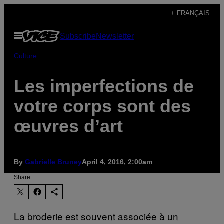
Skip
+ FRANÇAIS
to
Open
Subscribe
Newsletter
content
Menu
Culture
Les imperfections de
votre corps sont des
œuvres d’art
By
Gabrielle Bruney
April 4, 2016, 2:00am
Share:
La broderie est souvent associée à un