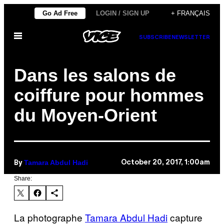
Skip
Go Ad Free
LOGIN / SIGN UP
+ FRANÇAIS
to
Open
content
SUBSCRIBE
NEWSLETTER
Menu
Dans les salons de
coiffure pour hommes
du Moyen-Orient
Tamara Abdul Hadi
October 20, 2017, 1:00am
By
Share:
La photographe
Tamara Abdul Hadi
capture