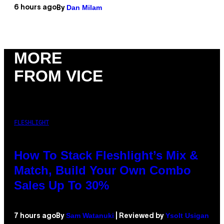
Dan Milam
6 hours ago
By
MORE
FROM VICE
FLESHLIGHT
How To Stack Fleshlight’s Mix &
Match, Build Your Own Combo
Sales Up To 30%
Sam Watanuki
Ysolt Usigan
7 hours ago
By
| Reviewed by