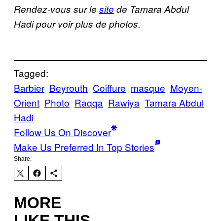
Rendez-vous sur le
site
de Tamara Abdul
Hadi pour voir plus de photos.
Tagged:
Barbier
Beyrouth
Coiffure
masque
Moyen-
Orient
Photo
Raqqa
Rawiya
Tamara Abdul
Hadi
Follow Us On Discover
Make Us Preferred In Top Stories
Share:
MORE
LIKE THIS