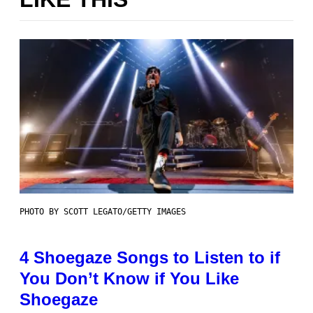
PHOTO BY SCOTT LEGATO/GETTY IMAGES
4 Shoegaze Songs to Listen to if
You Don’t Know if You Like
Shoegaze