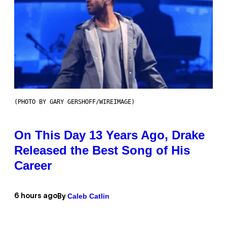
(PHOTO BY GARY GERSHOFF/WIREIMAGE)
On This Day 13 Years Ago, Drake
Released the Best Song of His
Career
Caleb Catlin
6 hours ago
By