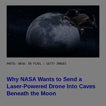
PHOTO: NASA; DR PIXEL / GETTY IMAGES
Why NASA Wants to Send a
Laser-Powered Drone Into Caves
Beneath the Moon