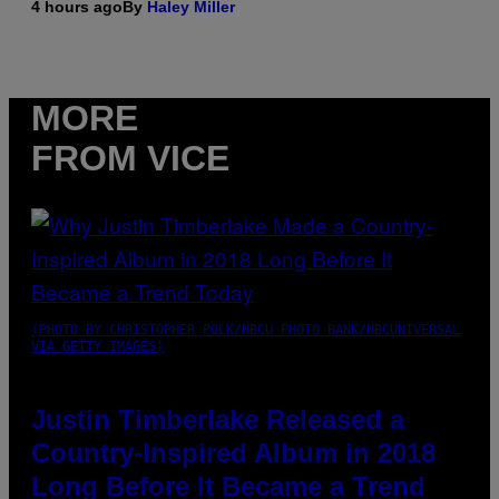
4 hours ago
By
Haley Miller
MORE
FROM VICE
(PHOTO BY CHRISTOPHER POLK/NBCU PHOTO BANK/NBCUNIVERSAL
VIA GETTY IMAGES)
Justin Timberlake Released a
Country-Inspired Album in 2018
Long Before It Became a Trend