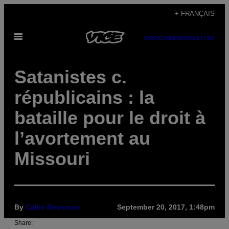
Skip
+ FRANÇAIS
to
Open
content
SUBSCRIBE
NEWSLETTER
Menu
Satanistes c.
républicains : la
bataille pour le droit à
l’avortement au
Missouri
By
Callie Beusman
September 20, 2017, 1:48pm
Share: