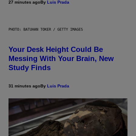
27 minutes ago
By
Luis Prada
PHOTO: BATUHAN TOKER / GETTY IMAGES
Your Desk Height Could Be
Messing With Your Brain, New
Study Finds
31 minutes ago
By
Luis Prada