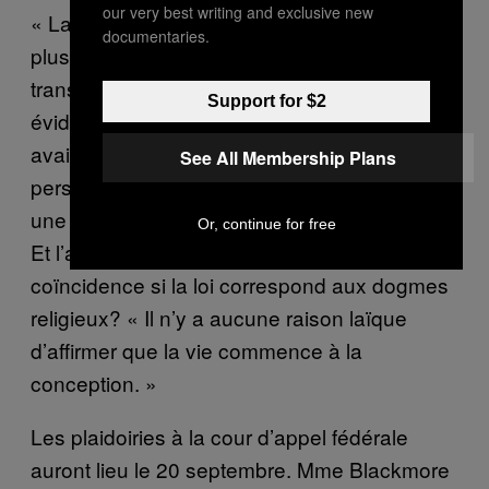
our very best writing and exclusive new
« La cour affirme que, comme Mary n’était
documentaries.
plus enceinte, les lois ne pouvaient plus
transgresser ses croyances religieuses. C’est
Support for $2
évidemment absurde, dit-elle. Les torts
avaient déjà été causés. Dans cette logique,
See All Membership Plans
personne ne pourrait poursuivre en justice
une fois que le crime commis est terminé. »
Or, continue for free
Et l’affirmation selon laquelle ce n’est qu’une
coïncidence si la loi correspond aux dogmes
religieux? « Il n’y a aucune raison laïque
d’affirmer que la vie commence à la
conception. »
Les plaidoiries à la cour d’appel fédérale
auront lieu le 20 septembre. Mme Blackmore