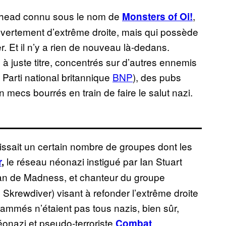
inhead connu sous le nom de
,
Monsters of Oi!
vertement d’extrême droite, mais qui possède
 Et il n’y a rien de nouveau là-dedans.
à juste titre, concentrés sur d’autres ennemis
Parti national britannique
BNP
), des pubs
n mecs bourrés en train de faire le salut nazi.
issait un certain nombre de groupes dont les
le réseau néonazi instigué par Ian Stuart
r
,
man de Madness, et chanteur du groupe
 Skrewdiver) visant à refonder l’extrême droite
mmés n’étaient pas tous nazis, bien sûr,
nazi et pseudo-terroriste
Combat