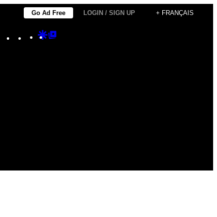
Go Ad Free
LOGIN / SIGN UP
+ FRANÇAIS
Instagram
TikTok
YouTube
Google
Google
Discover
Top
Posts