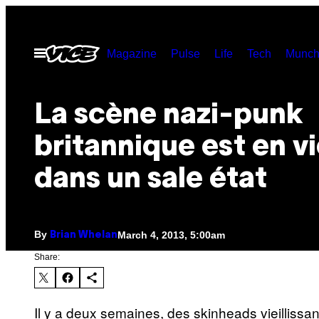
Skip
to
Open
Magazine
Pulse
Life
Tech
Munch
content
Menu
La scène nazi-punk
britannique est en vi
dans un sale état
By
March 4, 2013, 5:00am
Brian Whelan
Share:
Il y a deux semaines, des skinheads vieillissant