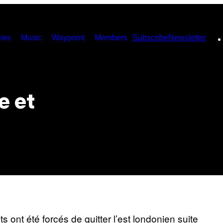
ies
Music
Waypoint
Members
Subscribe
Newsletter
e et
s ont été forcés de quitter l’est londonien suite