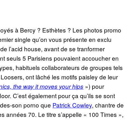
oyés à Bercy ? Esthètes ? Les photos promo
premier single qu’on vous présente en exclu
 l’acid house, avant de se tranformer
ont seuls 5 Parisiens pouvaient accoucher en
ypes, habituels collaborateurs de groupes tels
Loosers, ont lâché les motifs paisley de leur
») pour
onics, the way it moves your hips
oor. C’est également pour ça qu’ils se sont
andes-son porno que
Patrick Cowley
, chantre de
es années 70. Le titre s’appelle
«
100 Times
»
,