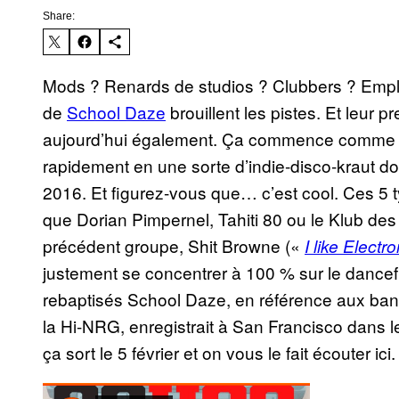
Share:
Mods ? Renards de studios ? Clubbers ? Empl
de
School Daze
brouillent les pistes. Et leur 
aujourd’hui également. Ça commence comme de
rapidement en une sorte d’indie-disco-kraut d
2016. Et figurez-vous que… c’est cool. Ces 5 t
que Dorian Pimpernel, Tahiti 80 ou le Klub des 
précédent groupe, Shit Browne («
I like Electr
justement se concentrer à 100 % sur le dancefl
rebaptisés School Daze, en référence aux b
la Hi-NRG, enregistrait à San Francisco dans l
ça sort le 5 février et on vous le fait écouter ici.