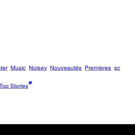
ter
Music
Noisey
Nouveautés
Premieres
sc
Top Stories