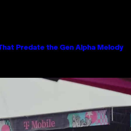
 That Predate the Gen Alpha Melody