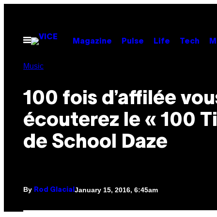
Skip
to
content
Open
Magazine
Pulse
Life
Tech
M
Menu
Music
100 fois d’affilée vou
écouterez le « 100 T
de School Daze
By
January 15, 2016, 6:45am
Rod Glacial