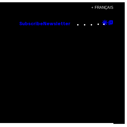
+ FRANÇAIS
Instagram
TikTok
YouTube
Google
Goog
Subscribe
Newsletter
Discove
Top
Posts