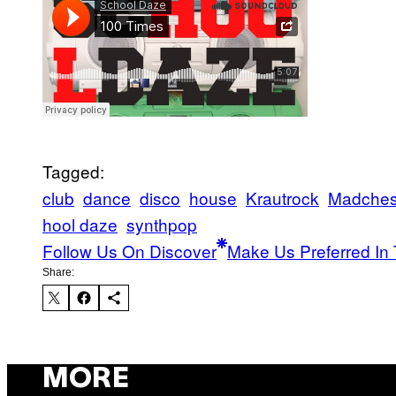
Tagged:
club
dance
disco
house
Krautrock
Madches
hool daze
synthpop
Follow Us On Discover
Make Us Preferred In 
Share:
MORE