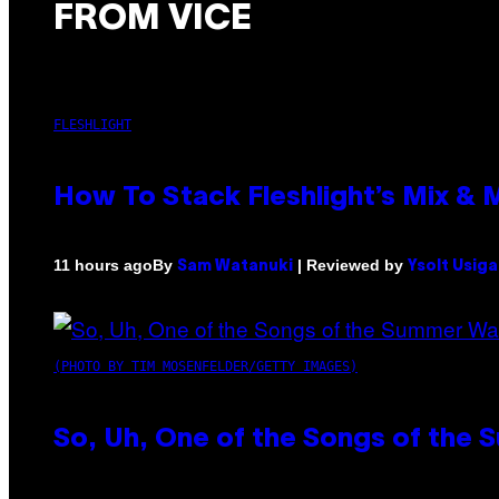
FROM VICE
FLESHLIGHT
How To Stack Fleshlight’s Mix &
By
| Reviewed by
11 hours ago
Sam Watanuki
Ysolt Usig
(PHOTO BY TIM MOSENFELDER/GETTY IMAGES)
So, Uh, One of the Songs of the 