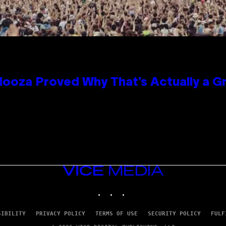
looza Proved Why That’s Actually a G
VICE
MEDIA
INSTAGRAM
TIKTOK
YOUTUBE
SIBILITY
PRIVACY POLICY
TERMS OF USE
SECURITY POLICY
FULF