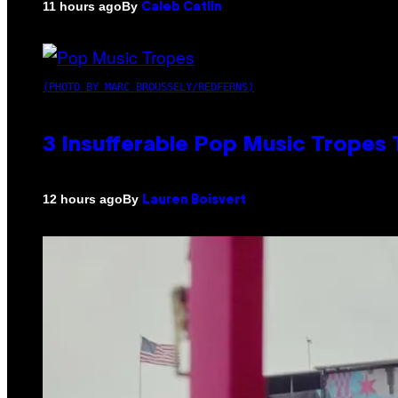
By
11 hours ago
Caleb Catlin
(PHOTO BY MARC BROUSSELY/REDFERNS)
3 Insufferable Pop Music Tropes
By
12 hours ago
Lauren Boisvert