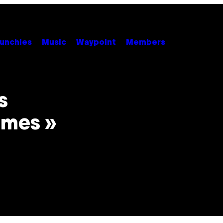
unchies
Music
Waypoint
Members
s
imes »