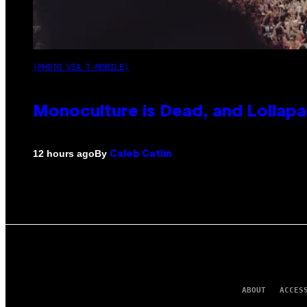
(PHOTO VIA T-MOBILE)
Monoculture is Dead, and Lollapa
By
12 hours ago
Caleb Catlin
ABOUT
ACCES