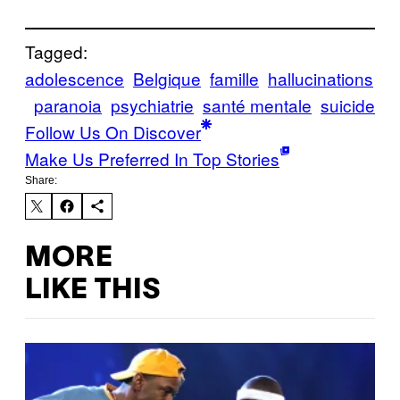
Tagged:
adolescence
Belgique
famille
hallucinations
paranoia
psychiatrie
santé mentale
suicide
Follow Us On Discover
Make Us Preferred In Top Stories
Share:
MORE
LIKE THIS