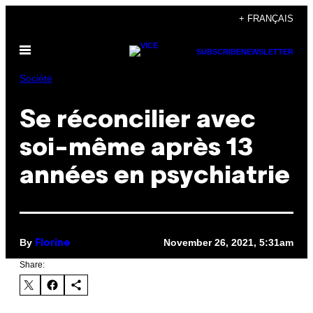
Skip
+ FRANÇAIS
to
Open
content
SUBSCRIBE
NEWSLETTER
Menu
Société
Se réconcilier avec
soi-même après 13
années en psychiatrie
By
November 26, 2021, 5:31am
Florine
Share: