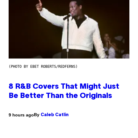
(PHOTO BY EBET ROBERTS/REDFERNS)
8 R&B Covers That Might Just
Be Better Than the Originals
By
9 hours ago
Caleb Catlin