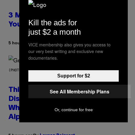
3 Millennial Anthems That Make
Kill the ads for
You Think of Your Best Friend
just $2 a month
By
5 hours ago
Lauren Boisvert
VICE membership also gives you access to
our very best writing and exclusive new
documentaries.
(PHOTO BY TAYLOR HILL/GETTY IMAGES)
Support for $2
This Researcher Accidentally
See All Membership Plans
Discovered the New ‘Millennial
Whoop’ of Pop Music: The Gen
Or, continue for free
Alpha Melody