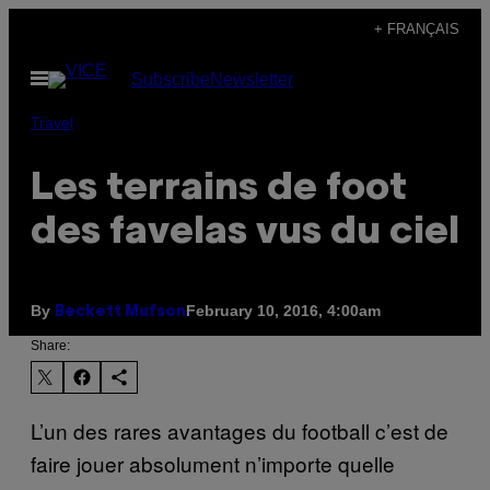
Skip
+ FRANÇAIS
to
Open
Subscribe
Newsletter
content
Menu
Travel
Les terrains de foot
des favelas vus du ciel
By
February 10, 2016, 4:00am
Beckett Mufson
Share:
L’un des rares avantages du football c’est de
faire jouer absolument n’importe quelle