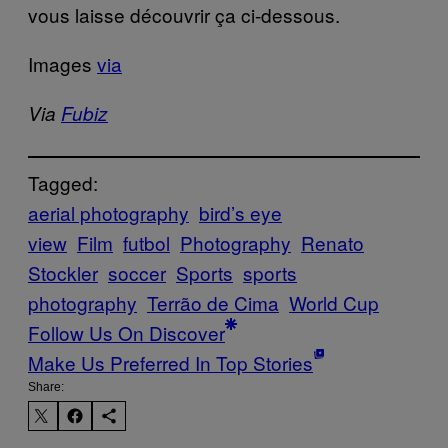
vous laisse découvrir ça ci-dessous.
Images
via
Via
Fubiz
Tagged:
aerial photography
bird’s eye
view
Film
futbol
Photography
Renato
Stockler
soccer
Sports
sports
photography
Terrão de Cima
World Cup
Follow Us On Discover
Make Us Preferred In Top Stories
Share: