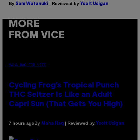
By
| Reviewed by
Sam Watanuki
Ysolt Usigan
MORE
FROM VICE
MAHA HAQ FOR VICE
Cycling Frog’s Tropical Punch
THC Seltzer Is Like an Adult
Capri Sun (That Gets You High)
By
| Reviewed by
7 hours ago
Maha Haq
Ysolt Usigan