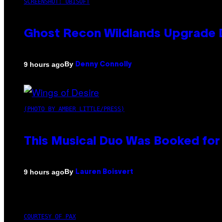
SCREENSHOT: UBISOFT
Ghost Recon Wildlands Upgrade 
By
9 hours ago
Denny Connolly
(PHOTO BY AMBER LITTLE/PRESS)
This Musical Duo Was Booked for a
By
9 hours ago
Lauren Boisvert
COURTESY OF PAX