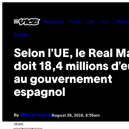
Skip
to
Open
Magazine
Pulse
Life
Tech
Munch
content
Menu
Sports
Selon l’UE, le Real M
doit 18,4 millions d’
au gouvernement
espagnol
By
August 26, 2016, 6:55am
Mike Vorkunov
Share: