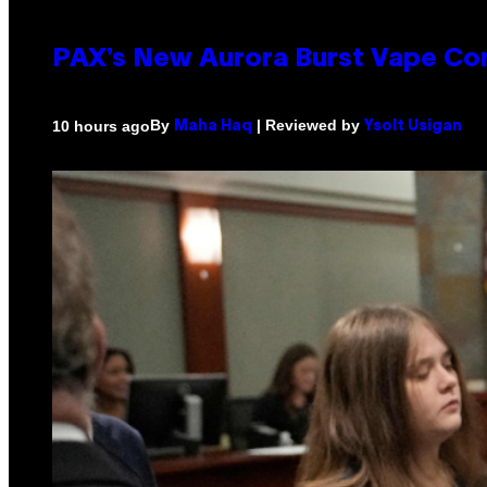
PAX’s New Aurora Burst Vape Co
By
| Reviewed by
10 hours ago
Maha Haq
Ysolt Usigan