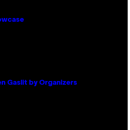
howcase
en Gaslit by Organizers