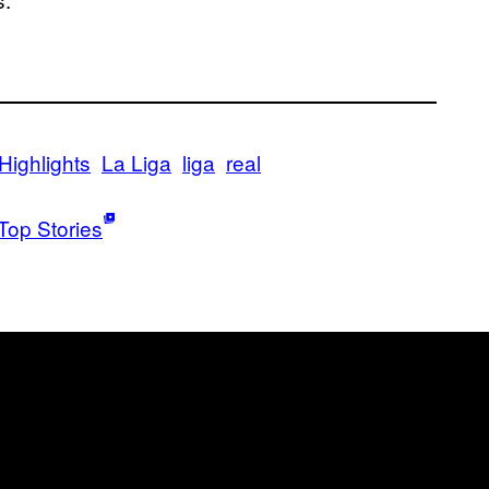
Highlights
La Liga
liga
real
Top Stories