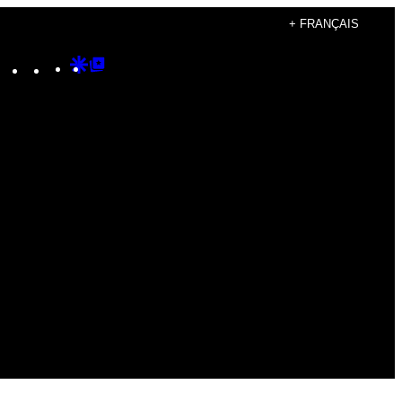
+ FRANÇAIS
Instagram
TikTok
YouTube
Google
Google
Discover
Top
Posts