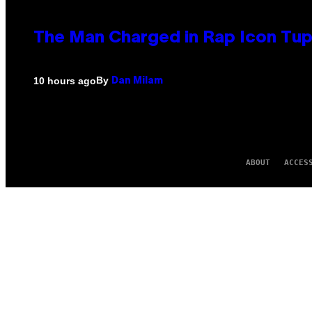
The Man Charged in Rap Icon Tup
By
10 hours ago
Dan Milam
ABOUT
ACCES