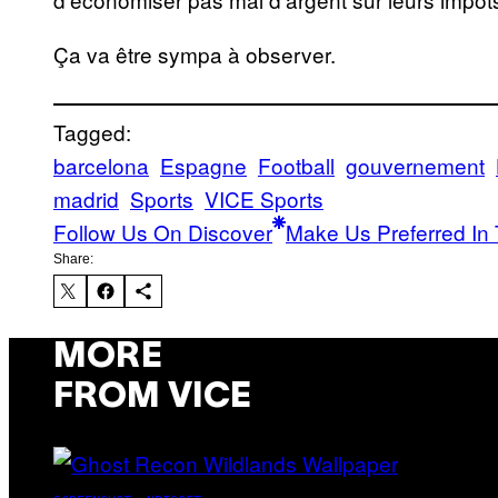
Ça va être sympa à observer.
Tagged:
barcelona
Espagne
Football
gouvernement
madrid
Sports
VICE Sports
Follow Us On Discover
Make Us Preferred In 
Share:
MORE
FROM VICE