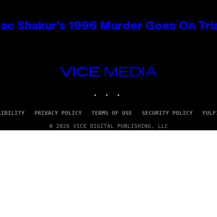
ac Shakur’s 1996 Murder Goes On Tri
VICE
MEDIA
INSTAGRAM
TIKTOK
YOUTUBE
SIBILITY
PRIVACY POLICY
TERMS OF USE
SECURITY POLICY
FULF
© 2026 VICE DIGITAL PUBLISHING, LLC