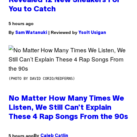
Revealed 12 New Sneakers For
You to Catch
5 hours ago
By
| Reviewed by
Sam Watanuki
Ysolt Usigan
(PHOTO BY DAVID CORIO/REDFERNS)
No Matter How Many Times We
Listen, We Still Can’t Explain
These 4 Rap Songs From the 90s
By
5 hours ago
Caleb Catlin