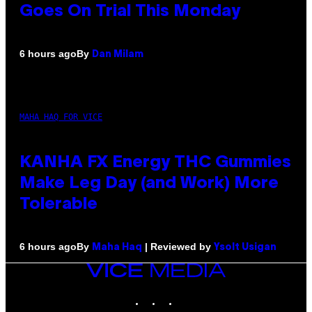
Goes On Trial This Monday
By
6 hours ago
Dan Milam
MAHA HAQ FOR VICE
KANHA FX Energy THC Gummies
Make Leg Day (and Work) More
Tolerable
By
| Reviewed by
6 hours ago
Maha Haq
Ysolt Usigan
VICE
MEDIA
INSTAGRAM
TIKTOK
YOUTUBE