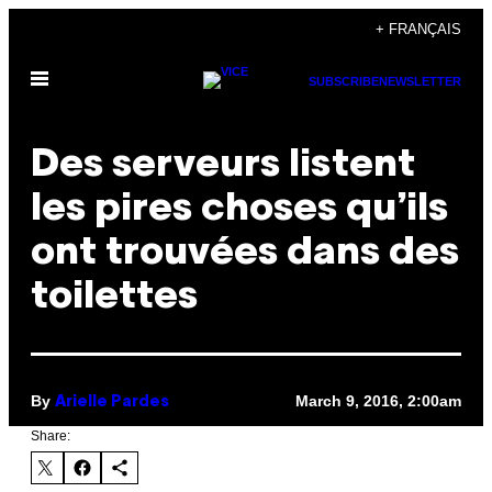
Skip
+ FRANÇAIS
to
Open
content
SUBSCRIBE
NEWSLETTER
Menu
Des serveurs listent
les pires choses qu’ils
ont trouvées dans des
toilettes
By
March 9, 2016, 2:00am
Arielle Pardes
Share: