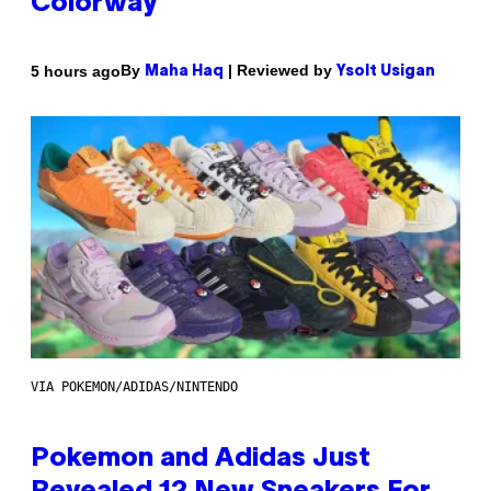
Colorway
By
| Reviewed by
5 hours ago
Maha Haq
Ysolt Usigan
VIA POKEMON/ADIDAS/NINTENDO
Pokemon and Adidas Just