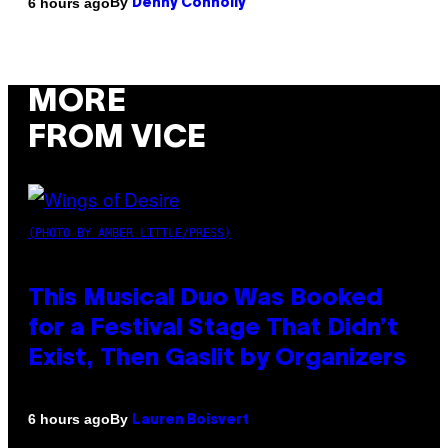
By
6 hours ago
Denny Connolly
MORE
FROM VICE
(PHOTO BY AMBER LITTLE/PRESS)
This Musical Duo Was Booked
for a Festival Stage That Didn’t
Exist, Then Gaslit by Organizers
By
6 hours ago
Lauren Boisvert