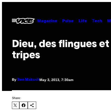
Skip
to
content
Open
Magazine
Pulse
Life
Tech
M
Menu
Dieu, des flingues et
tripes
By
May 3, 2013, 7:30am
Ben Makuch
Share: