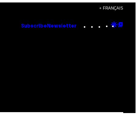
+ FRANÇAIS
Instagram
TikTok
YouTube
Google
Goog
Subscribe
Newsletter
Discove
Top
Posts