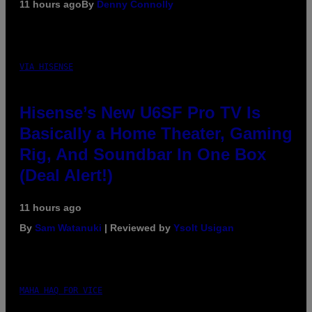
11 hours ago
By
Denny Connolly
VIA HISENSE
Hisense’s New U6SF Pro TV Is
Basically a Home Theater, Gaming
Rig, And Soundbar In One Box
(Deal Alert!)
11 hours ago
By
Sam Watanuki
| Reviewed by
Ysolt Usigan
MAHA HAQ FOR VICE