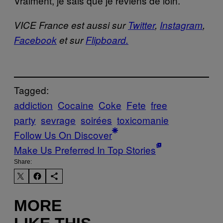
Vraiment, je sais que je reviens de loin.
VICE France est aussi sur
Twitter
,
Instagram
,
Facebook
et sur
Flipboard.
Tagged:
addiction
Cocaine
Coke
Fete
free
party
sevrage
soirées
toxicomanie
Follow Us On Discover
Make Us Preferred In Top Stories
Share:
MORE