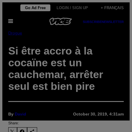
Skip
Go Ad Free
LOGIN / SIGN UP
+ FRANÇAIS
to
Open
content
SUBSCRIBE
NEWSLETTER
Menu
Drogue
Si être accro à la
cocaïne est un
cauchemar, arrêter
seul est bien pire
By
David
October 30, 2019, 4:31am
Share: