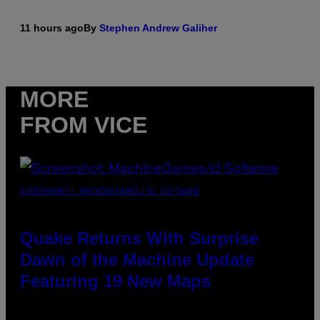
11 hours ago
By
Stephen Andrew Galiher
MORE
FROM VICE
SCREENSHOT: MACHINEGAMES/ID SOFTWARE
Quake Returns With Surprise
Dawn of the Machine Update
Featuring 19 New Maps