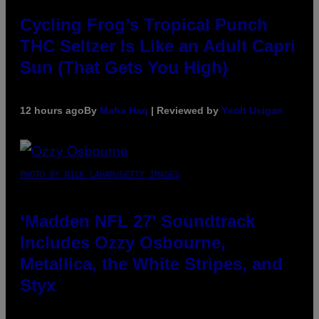
Cycling Frog’s Tropical Punch
THC Seltzer Is Like an Adult Capri
Sun (That Gets You High)
12 hours ago
By
Maha Haq
| Reviewed by
Ysolt Usigan
PHOTO BY NICK LAHAM/GETTY IMAGES
‘Madden NFL 27’ Soundtrack
Includes Ozzy Osbourne,
Metallica, the White Stripes, and
Styx