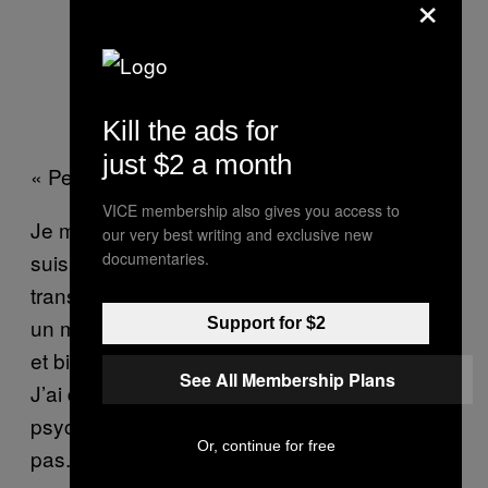
×
Kill the ads for
just $2 a month
« Pendant près d’un an, je n’ai vu personne »
VICE membership also gives you access to
Je me suis réveillé deux jours plus tard. Je
our very best writing and exclusive new
suis resté 15 jours à l’hôpital avant d’être
documentaries.
transféré dans une clinique de repos pendant
un mois. Pour le personnel médical, j’étais bel
Support for $2
et bien schizophrène. Alors que pas du tout.
See All Membership Plans
J’ai dû enchaîner les consultations
psychiatriques pour prouver que je ne l’étais
Or, continue for free
pas.