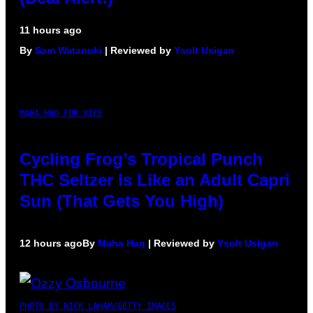
11 hours ago
By
Sam Watanuki
| Reviewed by
Ysolt Usigan
MAHA HAQ FOR VICE
Cycling Frog’s Tropical Punch
THC Seltzer Is Like an Adult Capri
Sun (That Gets You High)
12 hours ago
By
Maha Haq
| Reviewed by
Ysolt Usigan
PHOTO BY NICK LAHAM/GETTY IMAGES