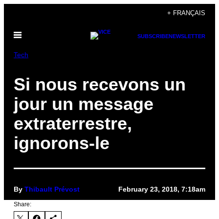
Skip
+ FRANÇAIS
to
Open
content
SUBSCRIBE
NEWSLETTER
Menu
Tech
Si nous recevons un
jour un message
extraterrestre,
ignorons-le
By
Thibault Prévost
February 23, 2018, 7:18am
Share: