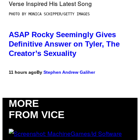
PHOTO BY MONICA SCHIPPER/GETTY IMAGES
ASAP Rocky Seemingly Gives
Definitive Answer on Tyler, The
Creator’s Sexuality
11 hours ago
By
Stephen Andrew Galiher
MORE
FROM VICE