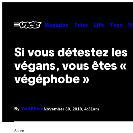
Skip
to
content
Open
Magazine
Pulse
Life
Tech
M
Menu
Si vous détestez les
végans, vous êtes «
végéphobe »
By
November 30, 2018, 4:31am
Tani Khara
Share: