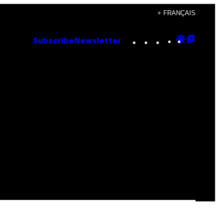
+ FRANÇAIS
Instagram
TikTok
YouTube
Google
Goog
Subscribe
Newsletter
Discove
Top
Posts