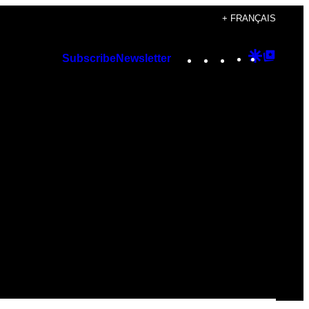
+ FRANÇAIS
Instagram
TikTok
YouTube
Google
Googl
Subscribe
Newsletter
Discover
Top
Posts