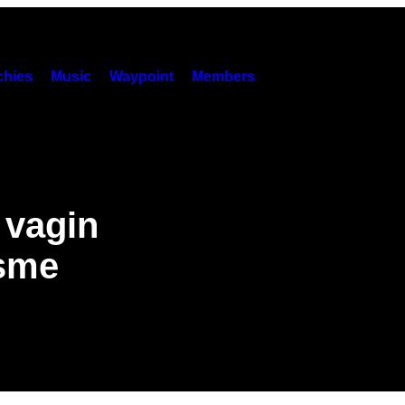
hies
Music
Waypoint
Members
 vagin
asme