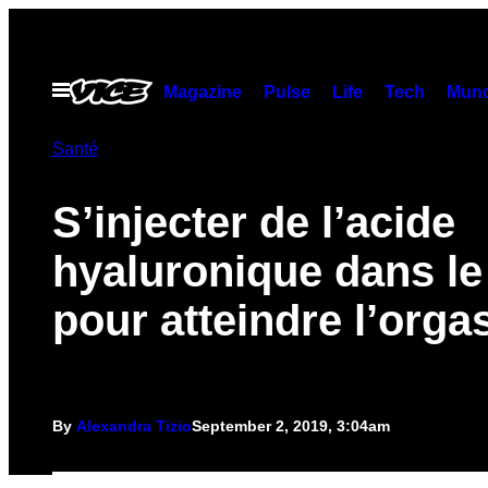
Skip
to
content
Open
Magazine
Pulse
Life
Tech
Munc
Menu
Santé
S’injecter de l’acide
hyaluronique dans le
pour atteindre l’org
By
Alexandra Tizio
September 2, 2019, 3:04am