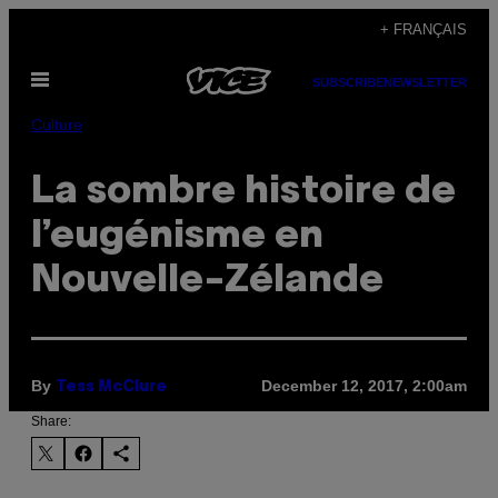
Skip
+ FRANÇAIS
to
Open
content
SUBSCRIBE
NEWSLETTER
Menu
Culture
La sombre histoire de
l’eugénisme en
Nouvelle-Zélande
By
December 12, 2017, 2:00am
Tess McClure
Share: