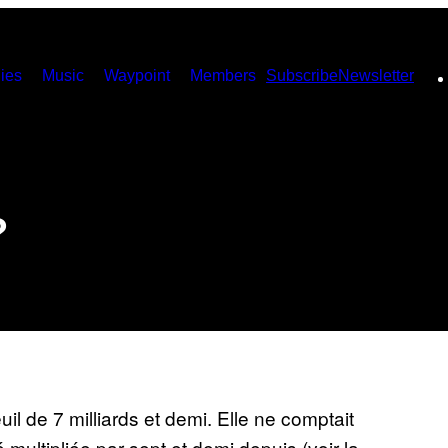
ies
Music
Waypoint
Members
Subscribe
Newsletter
?
il de 7 milliards et demi. Elle ne comptait
 multipliée par sept et demi depuis (voir la