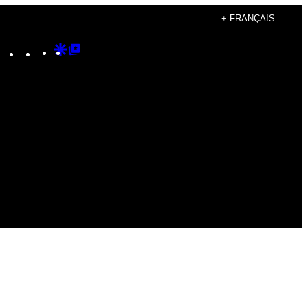
+ FRANÇAIS
Instagram
TikTok
YouTube
Google
Google
Discover
Top
Posts