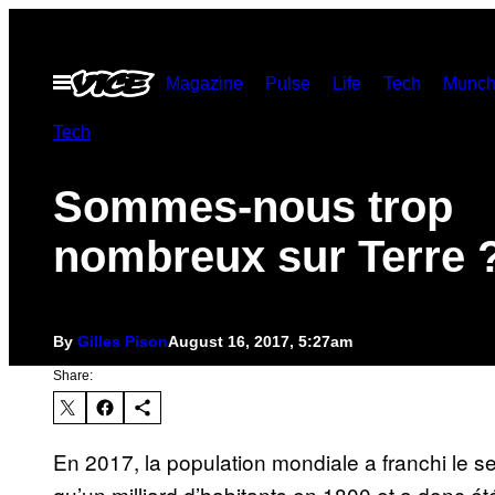
Skip
to
Open
Magazine
Pulse
Life
Tech
Munch
content
Menu
Tech
Sommes-nous trop
nombreux sur Terre 
By
Gilles Pison
August 16, 2017, 5:27am
Share:
En 2017, la population mondiale a franchi le seu
qu’un milliard d’habitants en 1800 et a donc été