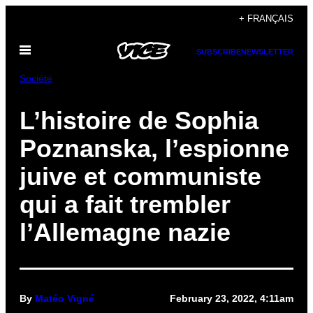
Skip
+ FRANÇAIS
to
Open
content
SUBSCRIBE
NEWSLETTER
Menu
Société
L’histoire de Sophia
Poznanska, l’espionne
juive et communiste
qui a fait trembler
l’Allemagne nazie
By
Matéo Vigné
February 23, 2022, 4:11am