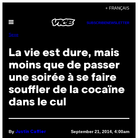
Skip
+ FRANÇAIS
to
Open
content
SUBSCRIBE
NEWSLETTER
Menu
Sexe
La vie est dure, mais
moins que de passer
une soirée à se faire
souffler de la cocaïne
dans le cul
By
September 21, 2014, 4:00am
Justin Caffier