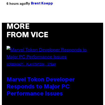
By
6 hours ago
Brent Koepp
MORE
FROM VICE
SCREENSHOT: PLAYSTATION, STEAM
Marvel Tokon Developer
Responds to Major PC
Performance Issues