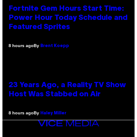
Fortnite Gem Hours Start Time:
Power Hour Today Schedule and
Featured Sprites
By
8 hours ago
Brent Koepp
23 Years Ago, a Reality TV Show
Host Was Stabbed on Air
By
8 hours ago
Haley Miller
VICE
MEDIA
INSTAGRAM
TIKTOK
YOUTUBE