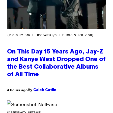
(PHOTO BY DANIEL BOCZARSKI/GETTY IMAGES FOR VEVO)
On This Day 15 Years Ago, Jay-Z
and Kanye West Dropped One of
the Best Collaborative Albums
of All Time
By
4 hours ago
Caleb Catlin
SCREENSHOT: NETEASE