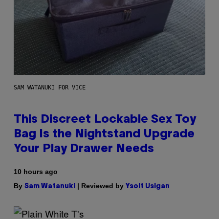
SAM WATANUKI FOR VICE
This Discreet Lockable Sex Toy
Bag Is the Nightstand Upgrade
Your Play Drawer Needs
10 hours ago
By
| Reviewed by
Sam Watanuki
Ysolt Usigan