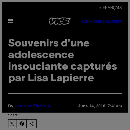
Skip
+ FRANÇAIS
to
Open
content
SUBSCRIBE
NEWSLETTER
Menu
Souvenirs d’une
adolescence
insouciante capturés
par Lisa Lapierre
By
June 14, 2018, 7:41am
Laurane Bindelle
Share: