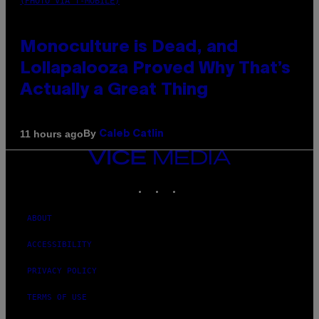
(PHOTO VIA T-MOBILE)
Monoculture is Dead, and
Lollapalooza Proved Why That’s
Actually a Great Thing
By
11 hours ago
Caleb Catlin
VICE
MEDIA
INSTAGRAM
TIKTOK
YOUTUBE
ABOUT
ACCESSIBILITY
PRIVACY POLICY
TERMS OF USE