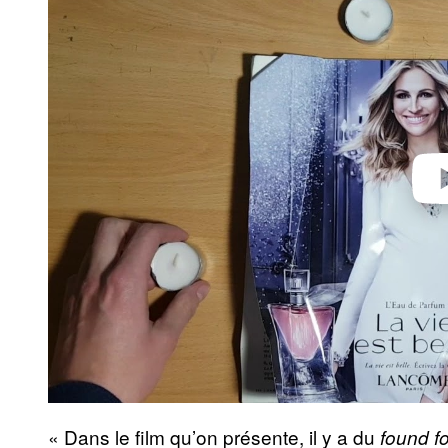
y
v
i
d
e
o
« Dans le film qu’on présente, il y a du
found f