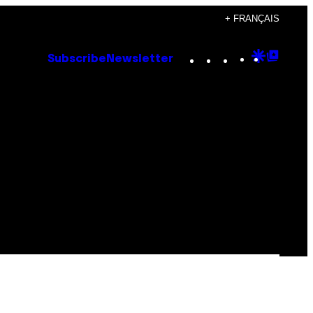
+ FRANÇAIS
Instagram
TikTok
YouTube
Google
Goog
Subscribe
Newsletter
Discove
Top
Posts