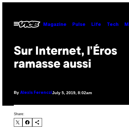
Skip
to
content
Open
Magazine
Pulse
Life
Tech
M
Menu
Sur Internet, l’Éros
ramasse aussi
By
July 5, 2019, 8:02am
Alexis Ferenczi
Share: