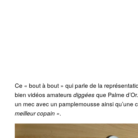
Ce « bout à bout » qui parle de la représentati
bien vidéos amateurs
que Palme d’Or. 
diggées
un mec avec un pamplemousse ainsi qu’une cou
meilleur copain ».
P
l
a