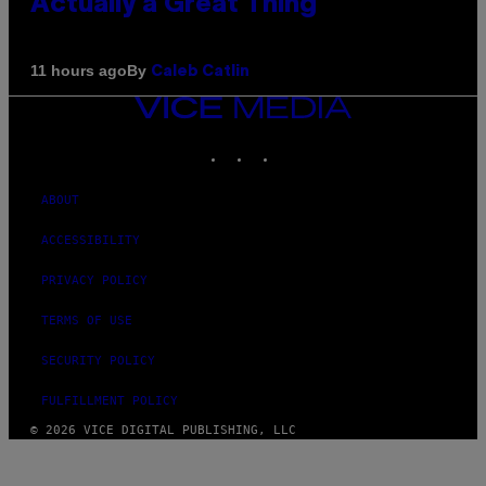
Actually a Great Thing
By
11 hours ago
Caleb Catlin
VICE
MEDIA
INSTAGRAM
TIKTOK
YOUTUBE
ABOUT
ACCESSIBILITY
PRIVACY POLICY
TERMS OF USE
SECURITY POLICY
FULFILLMENT POLICY
© 2026 VICE DIGITAL PUBLISHING, LLC