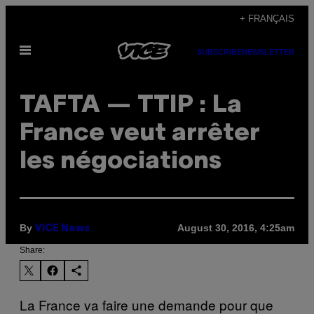
Skip
+ FRANÇAIS
to
Open
content
SUBSCRIBE
NEWSLETTER
Menu
TAFTA — TTIP : La
France veut arrêter
les négociations
By
August 30, 2016, 4:25am
VICE News
Share:
La France va faire une demande pour que