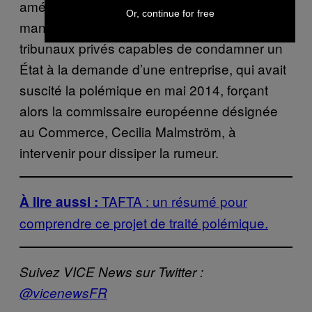
américaine — a souvent été évoqué lors des
Or, continue for free
manifestations. Il y a aussi eu la crainte de
tribunaux privés capables de condamner un
État à la demande d’une entreprise, qui avait
suscité la polémique en mai 2014, forçant
alors la commissaire européenne désignée
au Commerce, Cecilia Malmström, à
intervenir pour dissiper la rumeur.
TAFTA : un résumé pour
À lire aussi :
comprendre ce projet de traité polémique.
Suivez VICE News sur Twitter :
@vicenewsFR