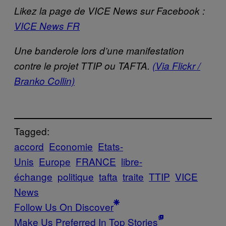
Likez la page de VICE News sur Facebook :
VICE News FR
Une banderole lors d’une manifestation
contre le projet TTIP ou TAFTA.
(Via Flickr /
Branko Collin)
Tagged:
accord
Economie
Etats-
Unis
Europe
FRANCE
libre-
échange
politique
tafta
traite
TTIP
VICE
News
Follow Us On Discover
Make Us Preferred In Top Stories