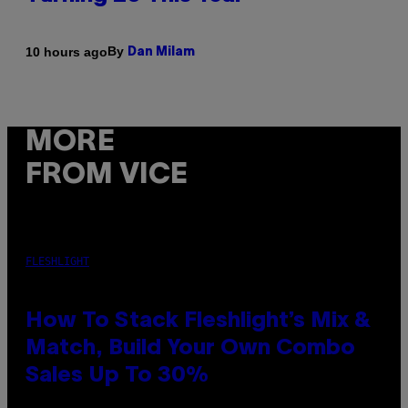
By
10 hours ago
Dan Milam
MORE
FROM VICE
FLESHLIGHT
How To Stack Fleshlight’s Mix &
Match, Build Your Own Combo
Sales Up To 30%