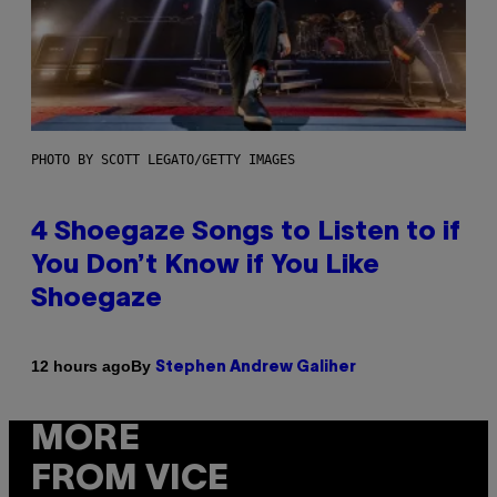
PHOTO BY SCOTT LEGATO/GETTY IMAGES
4 Shoegaze Songs to Listen to if
You Don’t Know if You Like
Shoegaze
By
12 hours ago
Stephen Andrew Galiher
MORE
FROM VICE