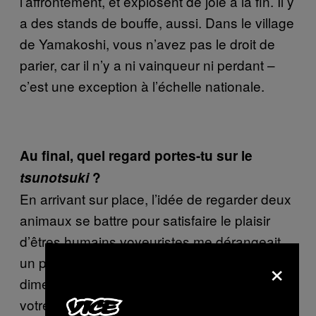
l’affrontement, et explosent de joie à la fin. Il y
a des stands de bouffe, aussi. Dans le village
de Yamakoshi, vous n’avez pas le droit de
parier, car il n’y a ni vainqueur ni perdant –
c’est une exception à l’échelle nationale
.
Au final, quel regard portes-tu sur le
tsunotsuki
?
En arrivant sur place, l’idée de regarder deux
animaux se battre pour satisfaire le plaisir
d’êtres humains voyeuristes me dérangeait
×
un peu. Après, quand vous saisissez la
dimension culturelle de la chose, ça ouvre
votre esprit. Il s’agit d’une tradition locale,