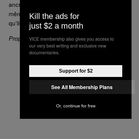
ancrée dans la vie des gens, qui élèvent eux-
mêmes les taureaux et qui ne désirent pas
Kill the ads for
qu’ils se blessent ou meurent
.
just $2 a month
Propos rapportés par
Scott Renton
.
VICE membership also gives you access to
our very best writing and exclusive new
documentaries.
Support for $2
See All Membership Plans
Or, continue for free