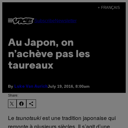
Skip
+ FRANÇAIS
to
Open
Subscribe
Newsletter
content
Menu
Au Japon, on
n’achève pas les
taureaux
By
July 19, 2016, 8:00am
Luke Van Aurich
Share:
Le
est une tradition japonaise qui
tsunotsuki
remonte à plusieurs siècles. Il s’agit d’une