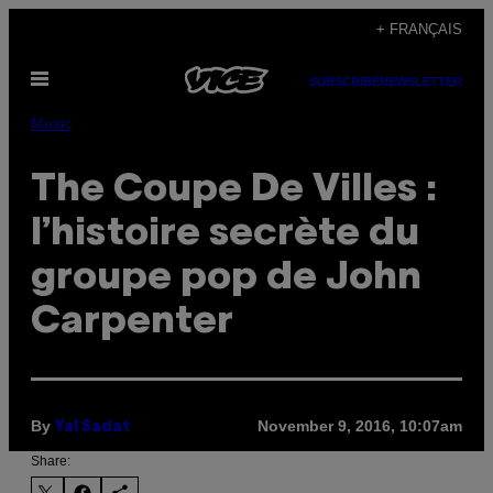
Skip
+ FRANÇAIS
to
Open
content
SUBSCRIBE
NEWSLETTER
Menu
Music
The Coupe De Villes :
l’histoire secrète du
groupe pop de John
Carpenter
By
November 9, 2016, 10:07am
Yal Sadat
Share: