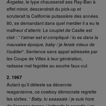
, le type chausserait ses Ray-Ban à
Angeles
effet miroir, descendrait du pick-up et
scruterait la Californie putassière des années
80, se demandant dans quel merdier il a eu le
malheur d’atterrir. Le couplet de Castle est
clair : “
t’aimer est si compliqué / tu es dans la
mauvaise époque, baby / je ferais mieux de
“. Sentence sans appel adressée par
t’oublier
les Coupe de Villes à leur génération,
radasse mal fagotée au sourire faux-cul.
2. 1967
Autant qu’il déteste sa décennie
reaganienne, ce cowboy démocrate regrette
les sixties. “
Baby, tu saaaaais / je suis hors
de l’espace-temps / j’attends le paradis / en