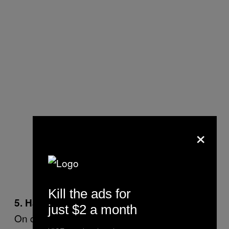
×
Kill the ads for
5. Hard On Me
just $2 a month
On devine la mélodie copiée sur les slows