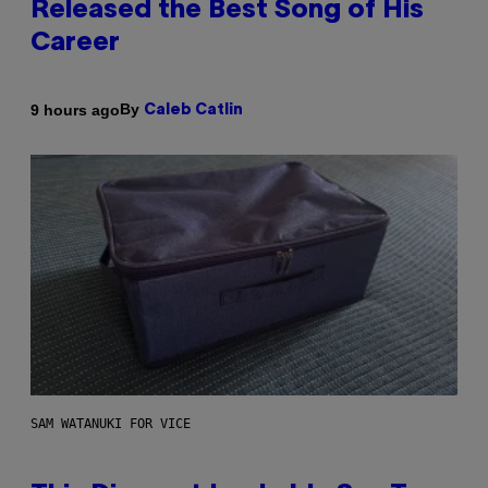
Released the Best Song of His
Career
By
9 hours ago
Caleb Catlin
SAM WATANUKI FOR VICE