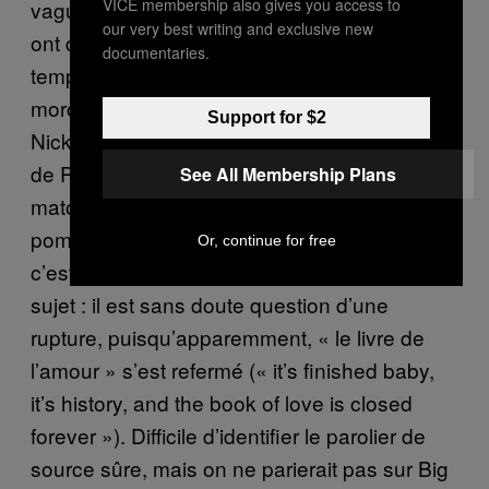
VICE membership also gives you access to
vaguement motownesques que les lascars
our very best writing and exclusive new
ont dû écouter lors des bals de promo, au
documentaries.
temps du lycée. Le principal problème de ce
morceau, c’est que le chant est assuré par
Support for $2
Nick Castle, resté perché dans les octaves
de Phil Collins depuis la première piste, façon
See All Membership Plans
matou coincé en haut d’un arbre et que les
pompiers s’escriment à déloger. Le second,
Or, continue for free
c’est qu’on n’arrive pas bien à distinguer le
sujet : il est sans doute question d’une
rupture, puisqu’apparemment, «​ le livre de
l’amour »​ s’est refermé («​ it’s finished baby,
it’s history, and the book of love is closed
forever »​). Difficile d’identifier le parolier de
source sûre, mais on ne parierait pas sur Big