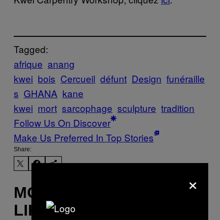
Tagged:
afrique
anang
kwei
bois
Cercueil
défunt
Design
funéraille
s
GHANA
kane
kwei
mort
sarcophage
sculpture
tradition
Follow Us On Discover
Make Us Preferred In Top Stories
Share:
×
MORE
LIKE THIS