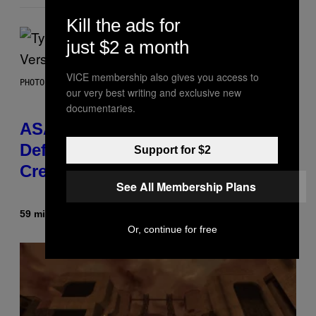
Kill the ads for
just $2 a month
VICE membership also gives you access to
PHOTO BY MONICA SCHIPPER/GETTY IMAGES
our very best writing and exclusive new
documentaries.
ASAP Rocky Seemingly Gives
Definitive Answer on Tyler, The
Support for $2
Creator’s Sexuality
See All Membership Plans
59 minutes ago
By
Stephen Andrew Galiher
Or, continue for free