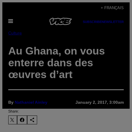
Skip
+ FRANÇAIS
to
Open
content
SUBSCRIBE
NEWSLETTER
Menu
Culture
Au Ghana, on vous
enterre dans des
œuvres d’art
By
Nathaniel Ainley
January 2, 2017, 3:00am
Share: