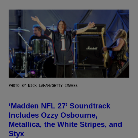
PHOTO BY NICK LAHAM/GETTY IMAGES
‘Madden NFL 27’ Soundtrack
Includes Ozzy Osbourne,
Metallica, the White Stripes, and
Styx