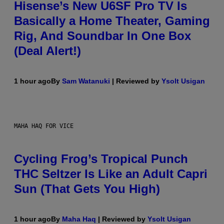
Hisense’s New U6SF Pro TV Is
Basically a Home Theater, Gaming
Rig, And Soundbar In One Box
(Deal Alert!)
1 hour ago
By
Sam Watanuki
| Reviewed by
Ysolt Usigan
MAHA HAQ FOR VICE
Cycling Frog’s Tropical Punch
THC Seltzer Is Like an Adult Capri
Sun (That Gets You High)
1 hour ago
By
Maha Haq
| Reviewed by
Ysolt Usigan