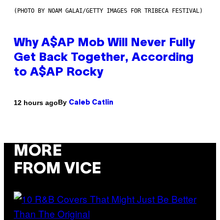
(PHOTO BY NOAM GALAI/GETTY IMAGES FOR TRIBECA FESTIVAL)
Why A$AP Mob Will Never Fully
Get Back Together, According
to A$AP Rocky
By
12 hours ago
Caleb Catlin
MORE
FROM VICE