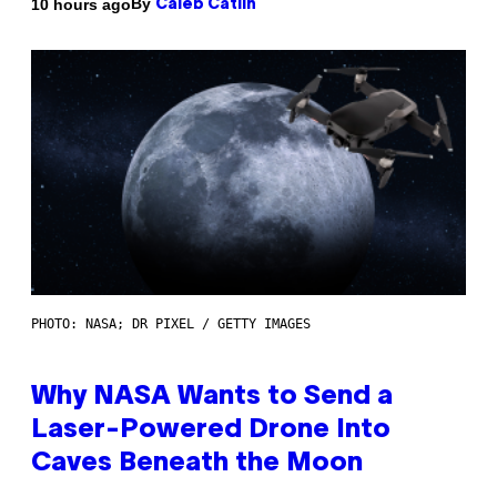
By
10 hours ago
Caleb Catlin
PHOTO: NASA; DR PIXEL / GETTY IMAGES
Why NASA Wants to Send a
Laser-Powered Drone Into
Caves Beneath the Moon