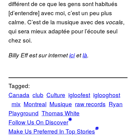
différent de ce que les gens sont habitués
[d’entendre] avec moi, c’est un peu plus
calme. C’est de la musique avec des
,
vocals
qui sera mieux adaptée pour l’écoute seul
chez soi.
Billy Eff est sur internet
ici
et
là
.
Tagged:
Canada
club
Culture
igloofest
iglooghost
mix
Montreal
Musique
raw records
Ryan
Playground
Thomas White
Follow Us On Discover
Make Us Preferred In Top Stories