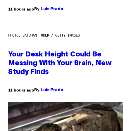
By
11 hours ago
Luis Prada
PHOTO: BATUHAN TOKER / GETTY IMAGES
Your Desk Height Could Be
Messing With Your Brain, New
Study Finds
By
11 hours ago
Luis Prada