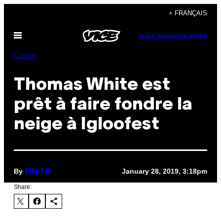
Skip
+ FRANÇAIS
to
Open
content
SUBSCRIBE
NEWSLETTER
Menu
Culture
Thomas White est
prêt à faire fondre la
neige à Igloofest
By
January 28, 2019, 3:18pm
Billy Eff
Share: