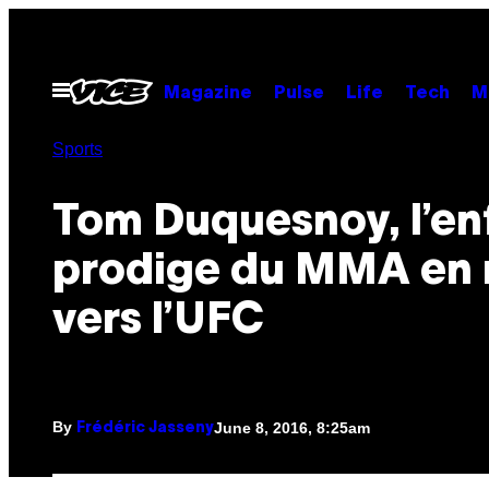
Skip
to
content
Open
Magazine
Pulse
Life
Tech
M
Menu
Sports
Tom Duquesnoy, l’en
prodige du MMA en 
vers l’UFC
By
June 8, 2016, 8:25am
Frédéric Jasseny