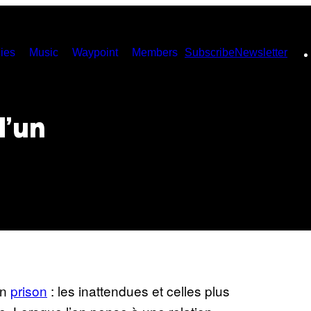
ies
Music
Waypoint
Members
Subscribe
Newsletter
’un
en
prison
: les inattendues et celles plus