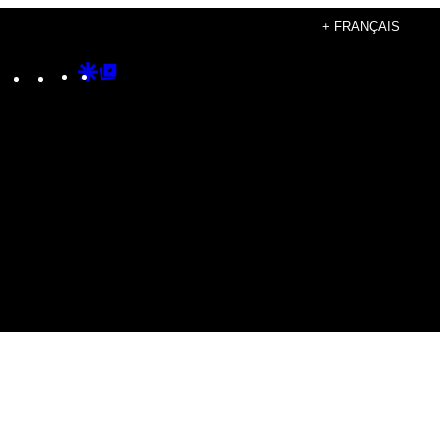
+ FRANÇAIS
Instagram
TikTok
YouTube
Google
Google
Discover
Top
Posts