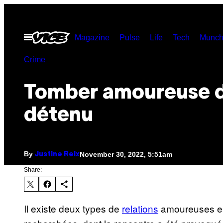
Skip
to
Open
Magazine
Pulse
Life
Tech
Munch
content
Menu
Crime
Tomber amoureuse d
détenu
By
November 30, 2022, 5:51am
Justine Reix
Share:
Il existe deux types de
relations
amoureuses 