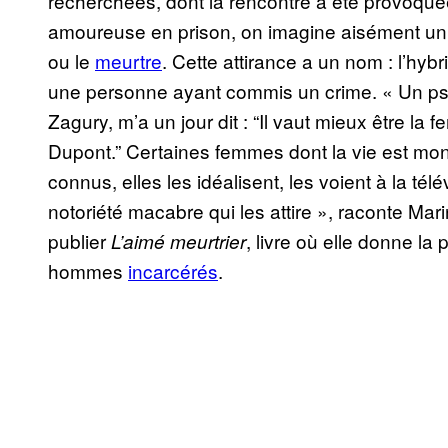
recherchées, dont la rencontre a été provoqué
amoureuse en prison, on imagine aisément un 
ou le
meurtre
. Cette attirance a un nom : l’hybri
une personne ayant commis un crime. « Un psy
Zagury, m’a un jour dit : “Il vaut mieux être la
Dupont.” Certaines femmes dont la vie est m
connus, elles les idéalisent, les voient à la télév
notoriété macabre qui les attire », raconte Mari
publier
, livre où elle donne l
L’aimé meurtrier
hommes
incarcérés
.