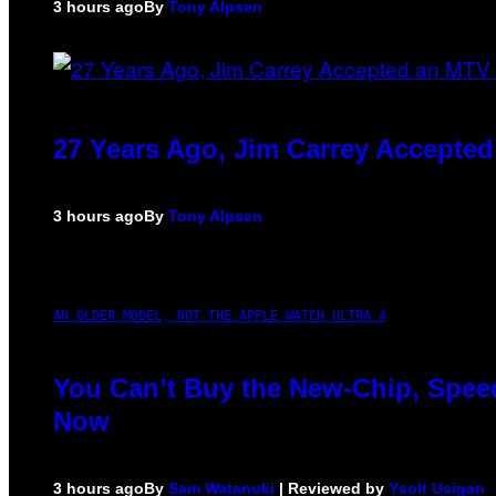
3 hours ago
By
Tony Alpsen
27 Years Ago, Jim Carrey Accepted
3 hours ago
By
Tony Alpsen
AN OLDER MODEL, NOT THE APPLE WATCH ULTRA 4
You Can’t Buy the New-Chip, Speed
Now
3 hours ago
By
Sam Watanuki
| Reviewed by
Ysolt Usigan