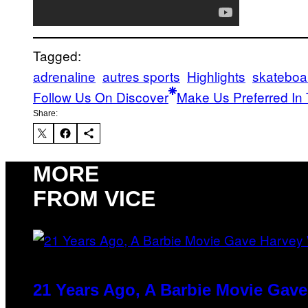
Tagged:
adrenaline
autres sports
Highlights
skateboa
Follow Us On Discover
Make Us Preferred In 
Share:
MORE
FROM VICE
21 Years Ago, A Barbie Movie Gav