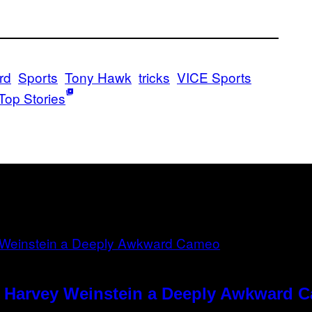
rd
Sports
Tony Hawk
tricks
VICE Sports
Top Stories
e Harvey Weinstein a Deeply Awkward 