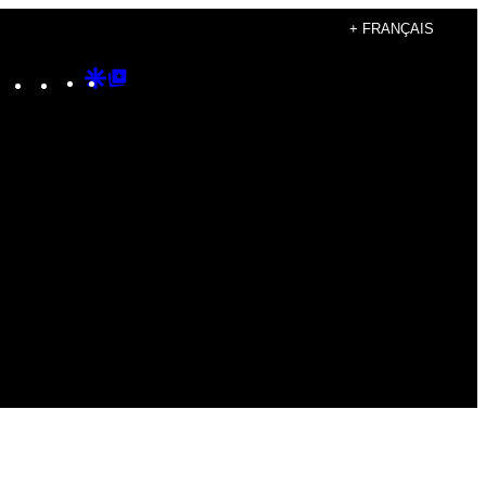
+ FRANÇAIS
Instagram
TikTok
YouTube
Google
Google
Discover
Top
Posts