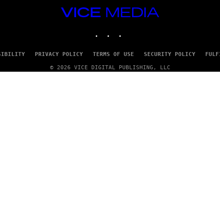
VICE
MEDIA
INSTAGRAM
TIKTOK
YOUTUBE
SIBILITY
PRIVACY POLICY
TERMS OF USE
SECURITY POLICY
FULF
© 2026 VICE DIGITAL PUBLISHING, LLC