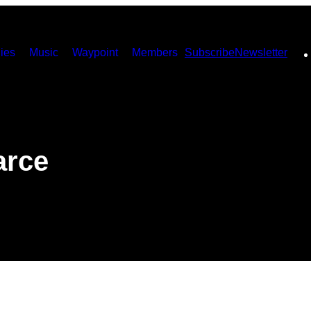
ies
Music
Waypoint
Members
Subscribe
Newsletter
n
arce