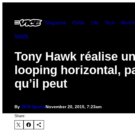
Skip
to
Open
Magazine
Pulse
Life
Tech
Munch
content
Menu
Sports
Tony Hawk réalise u
looping horizontal, p
qu’il peut
By
VICE Sports
November 20, 2015, 7:23am
Share: