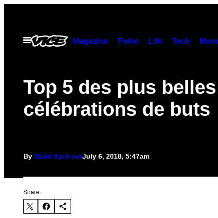
Skip
to
content
Open
Magazine
Pulse
Life
Tech
Munc
Menu
Top 5 des plus belles
célébrations de buts
By
Walid Kachour
July 6, 2018, 5:47am
Share: