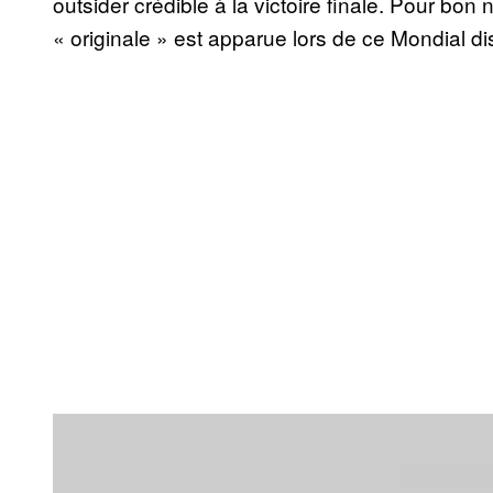
outsider crédible à la victoire finale. Pour bo
« originale » est apparue lors de ce Mondial 
P
l
a
y
v