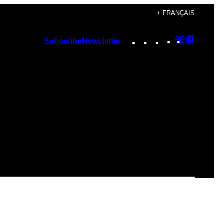
+ FRANÇAIS
Instagram
TikTok
YouTube
Google
Googl
Subscribe
Newsletter
Discover
Top
Posts